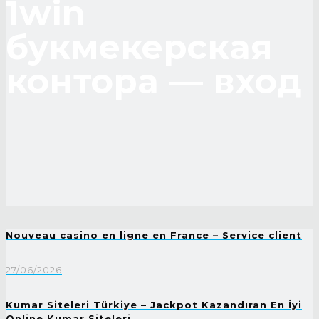
1win
букмекерская
контора — вход
Nouveau casino en ligne en France – Service client
27/06/2026
Kumar Siteleri Türkiye – Jackpot Kazandıran En İyi
Online Kumar Siteleri