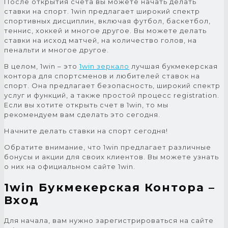
После открытия счета вы можете начать делать
ставки на спорт. 1win предлагает широкий спектр
спортивных дисциплин, включая футбол, баскетбол,
теннис, хоккей и многое другое. Вы можете делать
ставки на исход матчей, на количество голов, на
пенальти и многое другое.
В целом, 1win – это
1win зеркало
лучшая букмекерская
контора для спортсменов и любителей ставок на
спорт. Она предлагает безопасность, широкий спектр
услуг и функций, а также простой процесс registration.
Если вы хотите открыть счет в 1win, то мы
рекомендуем вам сделать это сегодня.
Начните делать ставки на спорт сегодня!
Обратите внимание, что 1win предлагает различные
бонусы и акции для своих клиентов. Вы можете узнать
о них на официальном сайте 1win.
1win Букмекерская Контора –
Вход
Для начала, вам нужно зарегистрироваться на сайте