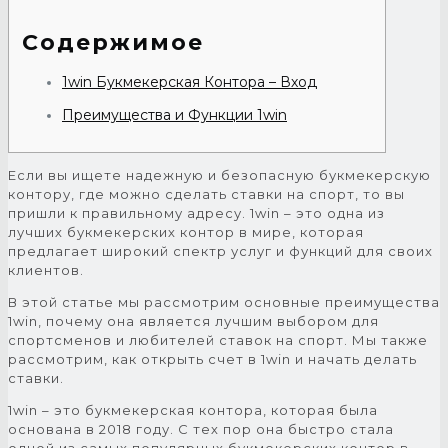
Содержимое
1win Букмекерская Контора – Вход
Преимущества и Функции 1win
Если вы ищете надежную и безопасную букмекерскую
контору, где можно сделать ставки на спорт, то вы
пришли к правильному адресу. 1win – это одна из
лучших букмекерских контор в мире, которая
предлагает широкий спектр услуг и функций для своих
клиентов.
В этой статье мы рассмотрим основные преимущества
1win, почему она является лучшим выбором для
спортсменов и любителей ставок на спорт. Мы также
рассмотрим, как открыть счет в 1win и начать делать
ставки.
1win – это букмекерская контора, которая была
основана в 2018 году. С тех пор она быстро стала