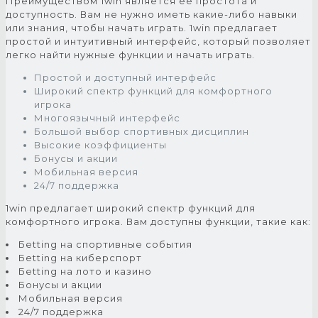
Преимуществом 1win является ее простота и
доступность. Вам не нужно иметь какие-либо навыки
или знания, чтобы начать играть. 1win предлагает
простой и интуитивный интерфейс, который позволяет
легко найти нужные функции и начать играть.
Простой и доступный интерфейс
Широкий спектр функций для комфортного
игрока
Многоязычный интерфейс
Большой выбор спортивных дисциплин
Высокие коэффициенты
Бонусы и акции
Мобильная версия
24/7 поддержка
1win предлагает широкий спектр функций для
комфортного игрока. Вам доступны функции, такие как:
Бetting на спортивные события
Бetting на киберспорт
Бetting на лото и казино
Бонусы и акции
Мобильная версия
24/7 поддержка