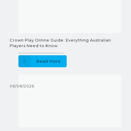
Crown Play Online Guide: Everything Australian
Players Need to Know
Read more
06/08/2026