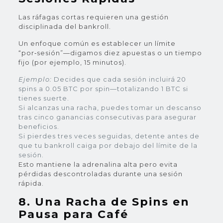
Las ráfagas cortas requieren una gestión
disciplinada del bankroll.
Un enfoque común es establecer un límite
“por‑sesión”—digamos diez apuestas o un tiempo
fijo (por ejemplo, 15 minutos).
Ejemplo:
Decides que cada sesión incluirá 20
spins a 0.05 BTC por spin—totalizando 1 BTC si
tienes suerte.
Si alcanzas una racha, puedes tomar un descanso
tras cinco ganancias consecutivas para asegurar
beneficios.
Si pierdes tres veces seguidas, detente antes de
que tu bankroll caiga por debajo del límite de la
sesión.
Esto mantiene la adrenalina alta pero evita
pérdidas descontroladas durante una sesión
rápida.
8. Una Racha de Spins en
Pausa para Café