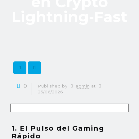
en Crypto
Lightning‑Fast
0
Published by
admin
at
25/06/2026
1. El Pulso del Gaming
Rápido