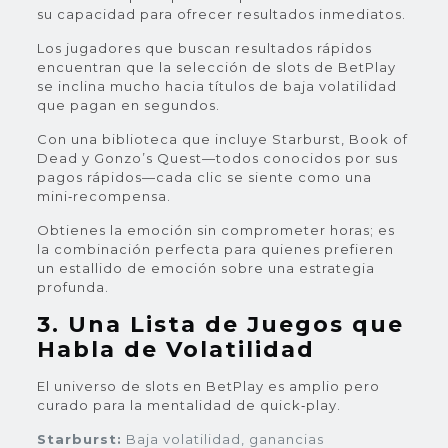
su capacidad para ofrecer resultados inmediatos.
Los jugadores que buscan resultados rápidos
encuentran que la selección de slots de BetPlay
se inclina mucho hacia títulos de baja volatilidad
que pagan en segundos.
Con una biblioteca que incluye Starburst, Book of
Dead y Gonzo’s Quest—todos conocidos por sus
pagos rápidos—cada clic se siente como una
mini‑recompensa.
Obtienes la emoción sin comprometer horas; es
la combinación perfecta para quienes prefieren
un estallido de emoción sobre una estrategia
profunda.
3. Una Lista de Juegos que
Habla de Volatilidad
El universo de slots en BetPlay es amplio pero
curado para la mentalidad de quick‑play.
Starburst:
Baja volatilidad, ganancias