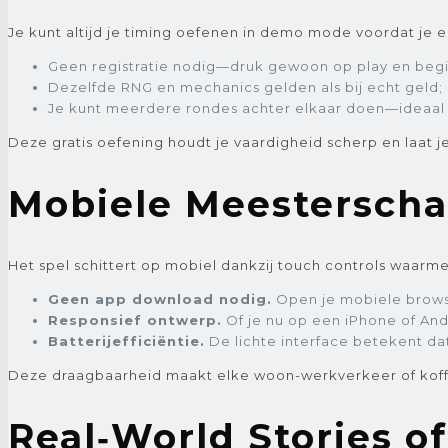
Je kunt altijd je timing oefenen in demo mode voordat je e
Geen registratie nodig—druk gewoon op play en begi
Dezelfde RNG en mechanics gelden als bij echt geld; 
Je kunt meerdere rondes achter elkaar doen—ideaal o
Deze gratis oefening houdt je vaardigheid scherp en laat j
Mobiele Meestersch
Het spel schittert op mobiel dankzij touch controls waarme
Geen app download nodig.
Open je mobiele browse
Responsief ontwerp.
Of je nu op een iPhone of And
Batterijefficiëntie.
De lichte interface betekent dat
Deze draagbaarheid maakt elke woon-werkverkeer of koffie
Real‑World Stories o