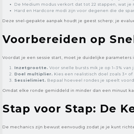
De Medium modus verkort dat tot 22 stappen, wat je n
Hard en Hardcore modi zijn voor degenen die de spann
Deze snel‑gepakte aanpak houdt je geest scherp; je evalue
Voorbereiden op Sne
Voordat je een sessie start, moet je duidelijke parameters i
Inzetgrootte.
Voor snelle bursts mik je op 1–3% van 
Doel multiplier.
Kies een realistisch doel zoals 3× of
Sessielimiet.
Bepaal hoeveel rondes je speelt voord
Omdat elke ronde gemiddeld in minder dan een minuut kan e
Stap voor Stap: De 
De mechanics zijn bewust eenvoudig zodat je je kunt richt