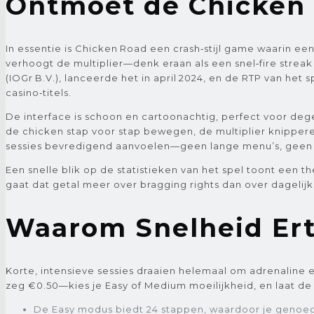
Ontmoet de Chicken
In essentie is Chicken Road een crash‑stijl game waarin 
verhoogt de multiplier—denk eraan als een snel‑fire streak
(IOGr B.V.), lanceerde het in april 2024, en de RTP van he
casino‑titels.
De interface is schoon en cartoonachtig, perfect voor deg
de chicken stap voor stap bewegen, de multiplier knipper
sessies bevredigend aanvoelen—geen lange menu’s, geen v
Een snelle blik op de statistieken van het spel toont een 
gaat dat getal meer over bragging rights dan over dagelij
Waarom Snelheid Erto
Korte, intensieve sessies draaien helemaal om adrenaline en
zeg €0.50—kies je Easy of Medium moeilijkheid, en laat de
De Easy modus biedt 24 stappen, waardoor je genoe