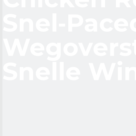
Snel‑Pace
Wegoverst
Snelle Wi