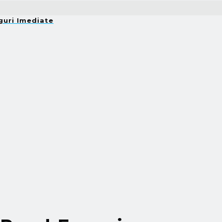
guri Imediate