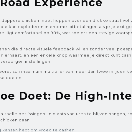
 Road Experience
een dappere chicken moet hoppen over een drukke straat vol
 die kan exploderen in enorme uitbetalingen als je je exit 
t spel ligt comfortabel op 98%, wat spelers een stevige voor
enen die directe visuele feedback willen zonder veel poesp
en ernaast, en een enkele knop waarmee je direct kunt cash
erborgen instellingen.
theoretisch maximum multiplier van meer dan twee miljoen kee
kse doelen.
e Doet: De High‑Inte
 snelle beslissingen. In plaats van uren te blijven hangen, s
 chicken gaan.
g kansen hebt om vroeg te cashen.