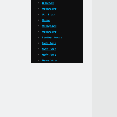
Welcome
Homepage
Our Story
Home
Homepage
Homepage
Leather Wears
Main Page
Main Page
Main Page
Newsletter