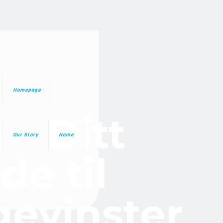
Homepage
 – Ditt
Our Story
Home
de til
gevinster