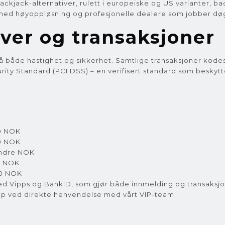
ackjack-alternativer, rulett i europeiske og US varianter, bacc
d høyoppløsning og profesjonelle dealere som jobber døgnet
iver og transaksjoner
å både hastighet og sikkerhet. Samtlige transaksjoner kodes 
ity Standard (PCI DSS) – en verifisert standard som beskytt
0 NOK
0 NOK
ndre NOK
0 NOK
0 NOK
ed Vipps og BankID, som gjør både innmelding og transaksjon
løp ved direkte henvendelse med vårt VIP-team.