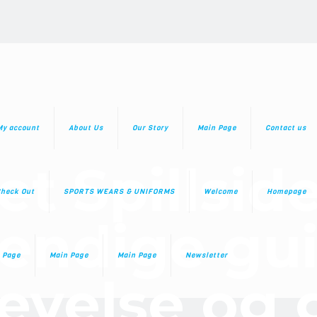
My account
About Us
Our Story
Main Page
Contact us
 Spillside
Check Out
SPORTS WEARS & UNIFORMS
Welcome
Homepage
tendige gui
 Page
Main Page
Main Page
Newsletter
levelse og 