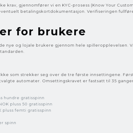
ske krav, gjennomfører vi en KYC-prosess (Know Your Custom
ventuelt betalingskortdokumentasjon. Verifiseringen fullføres
er for brukere
de nye og lojale brukere gjennom hele spilleropplevelsen. 
estandarden.
e som strekker seg over de tre første innsettingene. Førs
algte automater. Omsettingskravet er fastsatt til 35 ganger
s hundre gratisspinn
NOK pluss 50 gratisspinn
 pluss femti gratisspinn
r spinn