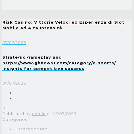
Rizk Casino: Vittorie Veloci ed Esperienza di Slot
Mobile ad Alta Intensità
07/07/2026
Strategic gameplay and
https://www.ghnews1.com/category/e-sports/
insights for competitive success
07/07/2026
0
Published by
admin
at
07/07/2026
Categories
Uncategorized