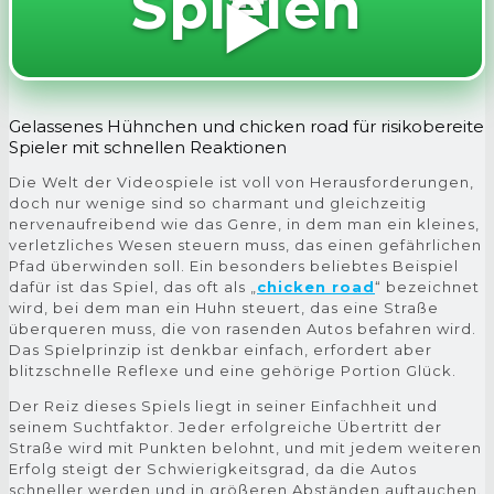
Spielen
▶️
Gelassenes Hühnchen und chicken road für risikobereite
Spieler mit schnellen Reaktionen
Die Welt der Videospiele ist voll von Herausforderungen,
doch nur wenige sind so charmant und gleichzeitig
nervenaufreibend wie das Genre, in dem man ein kleines,
verletzliches Wesen steuern muss, das einen gefährlichen
Pfad überwinden soll. Ein besonders beliebtes Beispiel
dafür ist das Spiel, das oft als „
chicken road
“ bezeichnet
wird, bei dem man ein Huhn steuert, das eine Straße
überqueren muss, die von rasenden Autos befahren wird.
Das Spielprinzip ist denkbar einfach, erfordert aber
blitzschnelle Reflexe und eine gehörige Portion Glück.
Der Reiz dieses Spiels liegt in seiner Einfachheit und
seinem Suchtfaktor. Jeder erfolgreiche Übertritt der
Straße wird mit Punkten belohnt, und mit jedem weiteren
Erfolg steigt der Schwierigkeitsgrad, da die Autos
schneller werden und in größeren Abständen auftauchen.