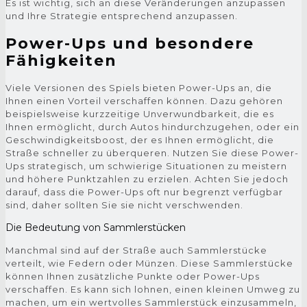
Es ist wichtig, sich an diese Veränderungen anzupassen
und Ihre Strategie entsprechend anzupassen.
Power-Ups und besondere
Fähigkeiten
Viele Versionen des Spiels bieten Power-Ups an, die
Ihnen einen Vorteil verschaffen können. Dazu gehören
beispielsweise kurzzeitige Unverwundbarkeit, die es
Ihnen ermöglicht, durch Autos hindurchzugehen, oder ein
Geschwindigkeitsboost, der es Ihnen ermöglicht, die
Straße schneller zu überqueren. Nutzen Sie diese Power-
Ups strategisch, um schwierige Situationen zu meistern
und höhere Punktzahlen zu erzielen. Achten Sie jedoch
darauf, dass die Power-Ups oft nur begrenzt verfügbar
sind, daher sollten Sie sie nicht verschwenden.
Die Bedeutung von Sammlerstücken
Manchmal sind auf der Straße auch Sammlerstücke
verteilt, wie Federn oder Münzen. Diese Sammlerstücke
können Ihnen zusätzliche Punkte oder Power-Ups
verschaffen. Es kann sich lohnen, einen kleinen Umweg zu
machen, um ein wertvolles Sammlerstück einzusammeln,