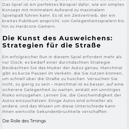
Das Spiel ist ein perfektes Beispiel dafür, wie ein simples
Konzept mit minimalem Aufwand zu maximalem
Spielspaß führen kann. Es ist ein Zeitvertreib, der ein
breites Publikum anspricht, von Gelegenheitsspielern bis
hin zu Hardcore-Gamern.
Die Kunst des Ausweichens:
Strategien für die Straße
Ein erfolgreicher Run in diesem Spiel erfordert mehr als
nur Glück; es bedarf einer durchdachten Strategie.
Beobachten Sie das Muster der Autos genau. Manchmal
gibt es kurze Pausen im Verkehr, die Sie nutzen können,
um schnell über die Straße zu huschen. Versuchen Sie
nicht, zu gierig zu sein – manchmal ist es besser, auf eine
sicherere Gelegenheit zu warten, anstatt ein unnötiges
Risiko einzugehen. Lernen Sie, die Geschwindigkeit der
Autos einzuschätzen. Einige Autos sind schneller als
andere, und das Wissen um diese Unterschiede kann
Ihnen wertvolle Sekundenbruchteile verschaffen.
Die Rolle des Timings