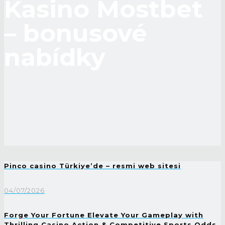
Kasino Mostbet
– bonusové
nabídky
Pinco casino Türkiye’de – resmi web sitesi
04/07/2026
Forge Your Fortune Elevate Your Gameplay with
Thrilling Casino Action & Competitive Sports Odds