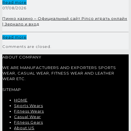
Read more
07/08/2026
Пинко казино – Официальный сайт Pinco играть онлайн
| Зеркало и вход
Read more
Comments are closed.
ABOUT COMPANY
WE ARE MANUFACTURERS AND EXPORTERS SPORTS
WEAR, CASUAL WEAR, FITNESS WEAR AND LEATHER
WEAR ETC.
SITEMAP
HOME
Sports Wears
Fitness Wears
Casual Wear
Fitness Gears
About US