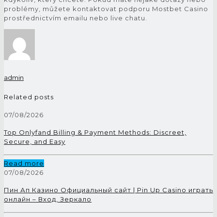
problémy, můžete kontaktovat podporu Mostbet Casino
prostřednictvím emailu nebo live chatu.
admin
Related posts
07/08/2026
Top Onlyfand Billing & Payment Methods: Discreet,
Secure, and Easy
Read more
07/08/2026
Пин Ап Казино Официальный сайт | Pin Up Casino играть
онлайн – Вход, Зеркало