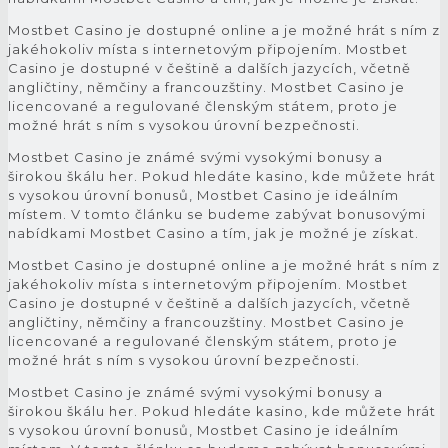
Mostbet Casino je dostupné online a je možné hrát s ním z
jakéhokoliv místa s internetovým připojením. Mostbet
Casino je dostupné v češtině a dalších jazycích, včetně
angličtiny, němčiny a francouzštiny. Mostbet Casino je
licencované a regulované členským státem, proto je
možné hrát s ním s vysokou úrovní bezpečnosti.
Mostbet Casino je známé svými vysokými bonusy a
širokou škálu her. Pokud hledáte kasino, kde můžete hrát
s vysokou úrovní bonusů, Mostbet Casino je ideálním
místem. V tomto článku se budeme zabývat bonusovými
nabídkami Mostbet Casino a tím, jak je možné je získat.
Mostbet Casino je dostupné online a je možné hrát s ním z
jakéhokoliv místa s internetovým připojením. Mostbet
Casino je dostupné v češtině a dalších jazycích, včetně
angličtiny, němčiny a francouzštiny. Mostbet Casino je
licencované a regulované členským státem, proto je
možné hrát s ním s vysokou úrovní bezpečnosti.
Mostbet Casino je známé svými vysokými bonusy a
širokou škálu her. Pokud hledáte kasino, kde můžete hrát
s vysokou úrovní bonusů, Mostbet Casino je ideálním