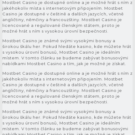
Mostbet Casino je dostupné online a je možné hrát s ním z
jakéhokoliv místa s internetovým připojením. Mostbet
Casino je dostupné v češtině a dalších jazycích, včetně
angličtiny, němčiny a francouzštiny. Mostbet Casino je
licencované a regulované členským státem, proto je
možné hrát s ním s vysokou úrovní bezpečnosti.
Mostbet Casino je známé svými vysokými bonusy a
širokou škálu her. Pokud hledáte kasino, kde můžete hrát
s vysokou úrovní bonusů, Mostbet Casino je ideálním
místem. V tomto článku se budeme zabývat bonusovými
nabídkami Mostbet Casino a tím, jak je možné je získat.
Mostbet Casino je dostupné online a je možné hrát s ním z
jakéhokoliv místa s internetovým připojením. Mostbet
Casino je dostupné v češtině a dalších jazycích, včetně
angličtiny, němčiny a francouzštiny. Mostbet Casino je
licencované a regulované členským státem, proto je
možné hrát s ním s vysokou úrovní bezpečnosti.
Mostbet Casino je známé svými vysokými bonusy a
širokou škálu her. Pokud hledáte kasino, kde můžete hrát
s vysokou úrovní bonusů, Mostbet Casino je ideálním
místem. V tomto článku se budeme zabývat bonusovými
nabídkami Mostbet Casino a tím, jak je možné je získat.