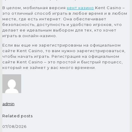
В целом, мобильная версия
кент казино
Kent Casino –
это отличный способ играть в любое время и в любом
месте, где есть интернет. Она обеспечивает
безопасность, доступность и удобство игроков, что
делает ее идеальным выбором для тех, кто хочет
играть в онлайн-казино.
Если вы еще не зарегистрированы на официальном
сайте Kent Casino, то вам нужно зарегистрироваться,
чтобы начать играть. Регистрация на официальном
сайте Kent Casino – это простой и быстрый процесс,
который не займет у вас много времени.
admin
Related posts
07/08/2026