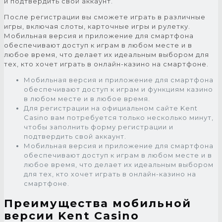
и подтвердить свой аккаунт.
После регистрации вы сможете играть в различные
игры, включая слоты, карточные игры и рулетку.
Мобильная версия и приложение для смартфона
обеспечивают доступ к играм в любом месте и в
любое время, что делает их идеальным выбором для
тех, кто хочет играть в онлайн-казино на смартфоне.
Мобильная версия и приложение для смартфона
обеспечивают доступ к играм и функциям казино
в любом месте и в любое время.
Для регистрации на официальном сайте Kent
Casino вам потребуется только несколько минут,
чтобы заполнить форму регистрации и
подтвердить свой аккаунт.
Мобильная версия и приложение для смартфона
обеспечивают доступ к играм в любом месте и в
любое время, что делает их идеальным выбором
для тех, кто хочет играть в онлайн-казино на
смартфоне.
Преимущества мобильной
версии Kent Casino