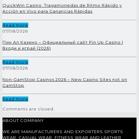
QuickWin Casino: Tragamonedas de Ritmo Rápido y
Acción en Vivo para Ganancias Rápidas
Read more
07/08/2026
Пин Ап Казино – Официальный сайт Pin Up Casino |
Входи и играй (2026)
Read more
07/08/2026
Non-GamStop Casinos 2026 – New Casino Sites not on
GamStop
Read more
Comments are closed.
ABOUT COMPANY
WE ARE MANUFACTURERS AND EXPORTERS SPORTS
WEAR, CASUAL WEAR, FITNESS WEAR AND LEATHER