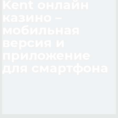
Kent онлайн
казино –
мобильная
версия и
приложение
для смартфона