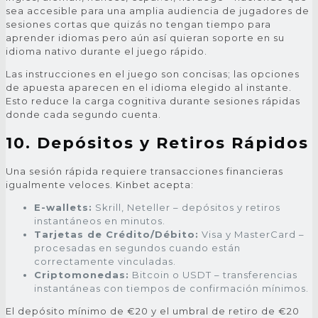
sea accesible para una amplia audiencia de jugadores de
sesiones cortas que quizás no tengan tiempo para
aprender idiomas pero aún así quieran soporte en su
idioma nativo durante el juego rápido.
Las instrucciones en el juego son concisas; las opciones
de apuesta aparecen en el idioma elegido al instante.
Esto reduce la carga cognitiva durante sesiones rápidas
donde cada segundo cuenta.
10. Depósitos y Retiros Rápidos
Una sesión rápida requiere transacciones financieras
igualmente veloces. Kinbet acepta:
E-wallets:
Skrill, Neteller – depósitos y retiros
instantáneos en minutos.
Tarjetas de Crédito/Débito:
Visa y MasterCard –
procesadas en segundos cuando están
correctamente vinculadas.
Criptomonedas:
Bitcoin o USDT – transferencias
instantáneas con tiempos de confirmación mínimos.
El depósito mínimo de €20 y el umbral de retiro de €20