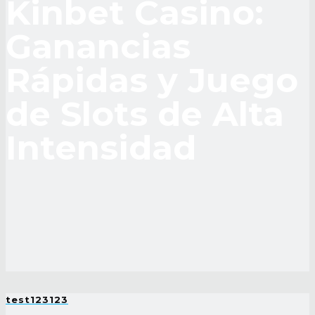
Kinbet Casino:
Ganancias
Rápidas y Juego
de Slots de Alta
Intensidad
test123123