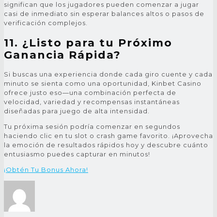
significan que los jugadores pueden comenzar a jugar
casi de inmediato sin esperar balances altos o pasos de
verificación complejos.
11. ¿Listo para tu Próximo
Ganancia Rápida?
Si buscas una experiencia donde cada giro cuente y cada
minuto se sienta como una oportunidad, Kinbet Casino
ofrece justo eso—una combinación perfecta de
velocidad, variedad y recompensas instantáneas
diseñadas para juego de alta intensidad.
Tu próxima sesión podría comenzar en segundos
haciendo clic en tu slot o crash game favorito. ¡Aprovecha
la emoción de resultados rápidos hoy y descubre cuánto
entusiasmo puedes capturar en minutos!
¡Obtén Tu Bonus Ahora!