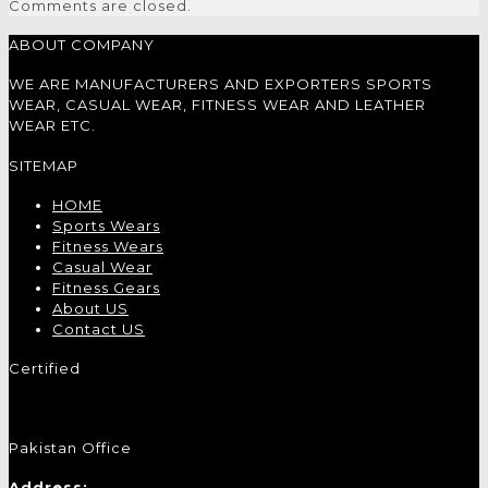
Comments are closed.
ABOUT COMPANY
WE ARE MANUFACTURERS AND EXPORTERS SPORTS
WEAR, CASUAL WEAR, FITNESS WEAR AND LEATHER
WEAR ETC.
SITEMAP
HOME
Sports Wears
Fitness Wears
Casual Wear
Fitness Gears
About US
Contact US
Certified
Pakistan Office
Address: