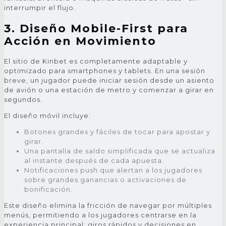
interrumpir el flujo.
3. Diseño Mobile-First para
Acción en Movimiento
El sitio de Kinbet es completamente adaptable y
optimizado para smartphones y tablets. En una sesión
breve, un jugador puede iniciar sesión desde un asiento
de avión o una estación de metro y comenzar a girar en
segundos.
El diseño móvil incluye:
Botones grandes y fáciles de tocar para apostar y
girar.
Una pantalla de saldo simplificada que se actualiza
al instante después de cada apuesta.
Notificaciones push que alertan a los jugadores
sobre grandes ganancias o activaciones de
bonificación.
Este diseño elimina la fricción de navegar por múltiples
menús, permitiendo a los jugadores centrarse en la
experiencia principal: giros rápidos y decisiones en