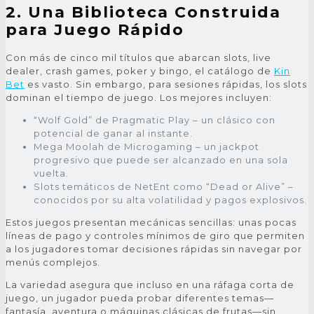
2. Una Biblioteca Construida
para Juego Rápido
Con más de cinco mil títulos que abarcan slots, live
dealer, crash games, poker y bingo, el catálogo de
Kin
Bet
es vasto. Sin embargo, para sesiones rápidas, los slots
dominan el tiempo de juego. Los mejores incluyen:
“Wolf Gold” de Pragmatic Play – un clásico con
potencial de ganar al instante.
Mega Moolah de Microgaming – un jackpot
progresivo que puede ser alcanzado en una sola
vuelta.
Slots temáticos de NetEnt como “Dead or Alive” –
conocidos por su alta volatilidad y pagos explosivos.
Estos juegos presentan mecánicas sencillas: unas pocas
líneas de pago y controles mínimos de giro que permiten
a los jugadores tomar decisiones rápidas sin navegar por
menús complejos.
La variedad asegura que incluso en una ráfaga corta de
juego, un jugador pueda probar diferentes temas—
fantasía, aventura o máquinas clásicas de frutas—sin