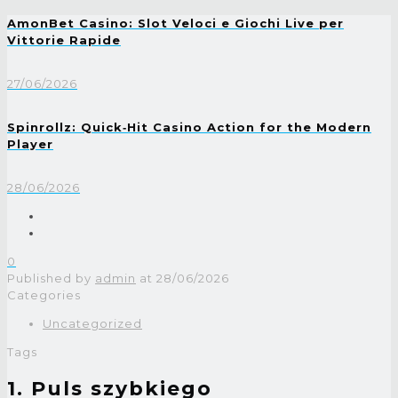
AmonBet Casino: Slot Veloci e Giochi Live per
Vittorie Rapide
27/06/2026
Spinrollz: Quick‑Hit Casino Action for the Modern
Player
28/06/2026
0
Published by
admin
at
28/06/2026
Categories
Uncategorized
Tags
1. Puls szybkiego