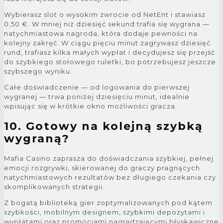
Wybierasz slot o wysokim zwrocie od NetEnt i stawiasz
0,50 €. W mniej niż dziesięć sekund trafia się wygrana —
natychmiastowa nagroda, która dodaje pewności na
kolejny zakręć. W ciągu pięciu minut zagrywasz dziesięć
rund, trafiasz kilka małych wypłat i decydujesz się przejść
do szybkiego stołowego ruletki, bo potrzebujesz jeszcze
szybszego wyniku.
Całe doświadczenie — od logowania do pierwszej
wygranej — trwa poniżej dziesięciu minut, idealnie
wpisując się w krótkie okno możliwości gracza.
10. Gotowy na kolejną szybką
wygraną?
Mafia Casino zaprasza do doświadczania szybkiej, pełnej
emocji rozgrywki, skierowanej do graczy pragnących
natychmiastowych rezultatów bez długiego czekania czy
skomplikowanych strategii.
Z bogatą biblioteką gier zoptymalizowanych pod kątem
szybkości, mobilnym designem, szybkimi depozytami i
wypłatami oraz promocjami nagradzającymi błyskawiczne