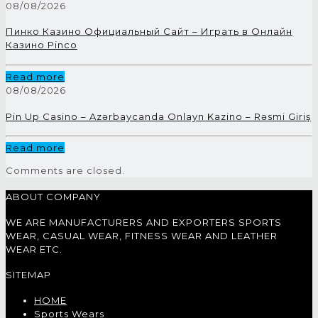
08/08/2026
Пинко Казино Официальный Сайт – Играть в Онлайн
Казино Pinco
Read more
08/08/2026
Pin Up Casino – Azərbaycanda Onlayn Kazino – Rəsmi Giriş
Read more
Comments are closed.
ABOUT COMPANY
WE ARE MANUFACTURERS AND EXPORTERS SPORTS
WEAR, CASUAL WEAR, FITNESS WEAR AND LEATHER
WEAR ETC.
SITEMAP
HOME
Sports Wears