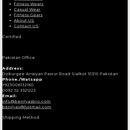
Fitness Wears
Casual Wear
Fitness Gears
About US
Contact US
Certified
Pakistan Office
Address:
Doburgee Arraiyan Pasrur Road Sialkot 51310 Pakistan
Phone./Watsapp
:
+923006132160
0092 52 3521223
Email:
info@benilyasbro.com
benilyas@hotmail.com
Shipping Method