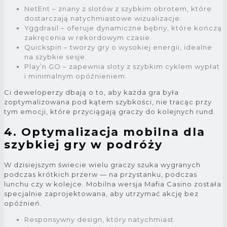
NetEnt – znany z slotów z szybkim obrotem, które
dostarczają natychmiastowe wizualizacje.
Yggdrasil – oferuje dynamiczne bębny, które kończą
zakręcenia w rekordowym czasie.
Quickspin – tworzy gry o wysokiej energii, idealne
na szybkie sesje.
Play’n GO – zapewnia sloty z szybkim cyklem wypłat
i minimalnym opóźnieniem.
Ci deweloperzy dbają o to, aby każda gra była
zoptymalizowana pod kątem szybkości, nie tracąc przy
tym emocji, które przyciągają graczy do kolejnych rund.
4. Optymalizacja mobilna dla
szybkiej gry w podróży
W dzisiejszym świecie wielu graczy szuka wygranych
podczas krótkich przerw — na przystanku, podczas
lunchu czy w kolejce. Mobilna wersja Mafia Casino została
specjalnie zaprojektowana, aby utrzymać akcję bez
opóźnień.
Responsywny design, który natychmiast