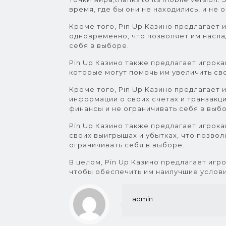
время, где бы они не находились, и не 
Кроме того, Pin Up Казино предлагает 
одновременно, что позволяет им насла
себя в выборе.
Pin Up Казино также предлагает игрок
которые могут помочь им увеличить св
Кроме того, Pin Up Казино предлагает 
информации о своих счетах и транзакци
финансы и не ограничивать себя в выб
Pin Up Казино также предлагает игрок
своих выигрышах и убытках, что позвол
ограничивать себя в выборе.
В целом, Pin Up Казино предлагает игр
чтобы обеспечить им наилучшие услови
admin