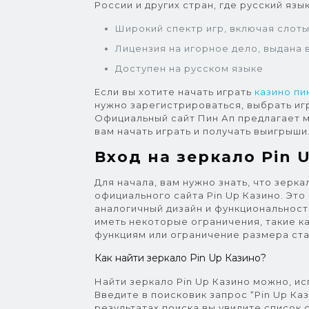
России и других стран, где русский яз
Широкий спектр игр, включая слоты
Лицензия на игорное дело, выдана 
Доступен на русском языке
Если вы хотите начать играть
казино пи
нужно зарегистрироваться, выбрать игр
Официальный сайт Пин Ап предлагает м
вам начать играть и получать выигрыши
Вход на зеркало Pin 
Для начала, вам нужно знать, что зерк
официального сайта Pin Up Казино. Это
аналогичный дизайн и функциональность
иметь некоторые ограничения, такие к
функциям или ограничение размера ста
Как найти зеркало Pin Up Казино?
Найти зеркало Pin Up Казино можно, ис
Введите в поисковик запрос “Pin Up Каз
результатах поиска вы увидите список 