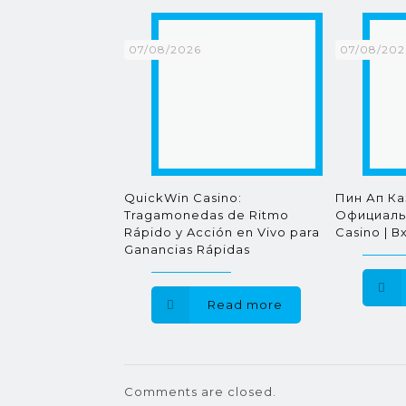
07/08/2026
07/08/202
QuickWin Casino:
Пин Ап Ка
Tragamonedas de Ritmo
Официальн
Rápido y Acción en Vivo para
Casino | В
Ganancias Rápidas
Read more
Comments are closed.