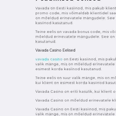
Vavada on Eesti kasiinod, mis pakub klient
promo code, mis võimaldab klientidel saad
on mõeldud erinevatele mängudele. See on 
kasiinod kasutanud.
Teine eelis on vavada bonus code, mis või
mõeldud erinevatele mängudele. See on eri
kasutanud.
Vavada Casino Eelised
vavada casino
on Eesti kasiinod, mis pakub
valik mänge, mis on mõeldud erinevatele kl
esimest korda kasiinod kasutanud.
Teine eelis on suur valik mänge, mis on mõ
kui klient on esimest korda kasiinod kasu
Vavada Casino on eriti kasulik, kui klient
Vavada Casino on mõeldud erinevatele kli
Vavada Casino on Eesti kasiinod, mis pakub
valik mänge, mis on mõeldud erinevatele kl