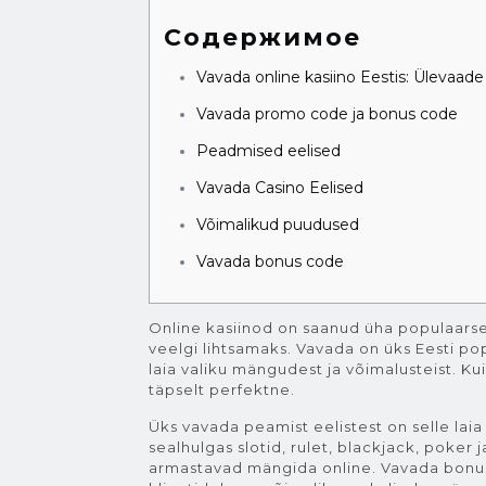
Содержимое
Vavada online kasiino Eestis: Ülevaade
Vavada promo code ja bonus code
Peadmised eelised
Vavada Casino Eelised
Võimalikud puudused
Vavada bonus code
Online kasiinod on saanud üha populaars
veelgi lihtsamaks. Vavada on üks Eesti po
laia valiku mängudest ja võimalusteist. Kui
täpselt perfektne.
Üks vavada peamist eelistest on selle la
sealhulgas slotid, rulet, blackjack, poker j
armastavad mängida online. Vavada bonus 