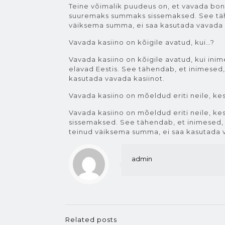
Teine võimalik puudeus on, et vavada bon
suuremaks summaks sissemaksed. See täh
väiksema summa, ei saa kasutada vavada
Vavada kasiino on kõigile avatud, kui…?
Vavada kasiino on kõigile avatud, kui ini
elavad Eestis. See tähendab, et inimesed, 
kasutada vavada kasiinot.
Vavada kasiino on mõeldud eriti neile, ke
Vavada kasiino on mõeldud eriti neile, kes
sissemaksed. See tähendab, et inimesed, 
teinud väiksema summa, ei saa kasutada v
admin
Related posts