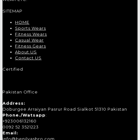
SITEMAP
HOME
Sports Wears
Fitness Wears
Casual Wear
Fitness Gears
About US
Contact US
Certified
Pakistan Office
Address:
Doburgee Arraiyan Pasrur Road Sialkot 51310 Pakistan
Phone./Watsapp
:
+923006132160
0092 52 3521223
Email:
info@benilyasbro.com