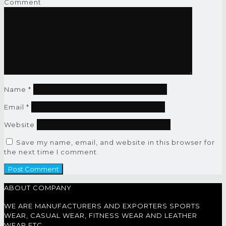
Comment
Name
*
Email
*
Website
Save my name, email, and website in this browser for
the next time I comment.
ABOUT COMPANY
WE ARE MANUFACTURERS AND EXPORTERS SPORTS
WEAR, CASUAL WEAR, FITNESS WEAR AND LEATHER
WEAR ETC.