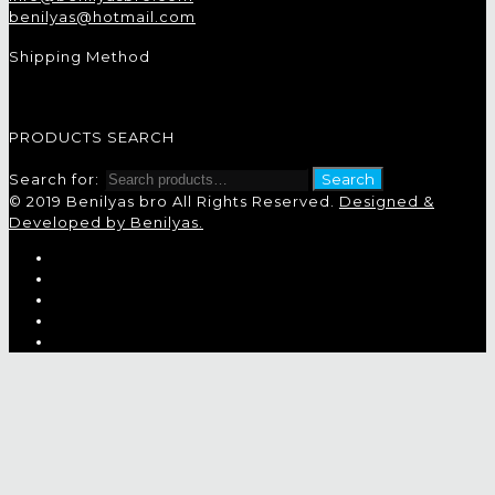
benilyas@hotmail.com
Shipping Method
PRODUCTS SEARCH
Search for:
Search
© 2019 Benilyas bro All Rights Reserved.
Designed &
Developed by Benilyas.