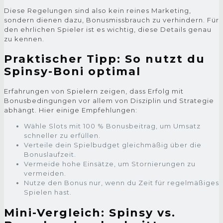
Diese Regelungen sind also kein reines Marketing,
sondern dienen dazu, Bonusmissbrauch zu verhindern. Für
den ehrlichen Spieler ist es wichtig, diese Details genau
zu kennen.
Praktischer Tipp: So nutzt du
Spinsy-Boni optimal
Erfahrungen von Spielern zeigen, dass Erfolg mit
Bonusbedingungen vor allem von Disziplin und Strategie
abhängt. Hier einige Empfehlungen:
Wähle Slots mit 100 % Bonusbeitrag, um Umsatz
schneller zu erfüllen.
Verteile dein Spielbudget gleichmäßig über die
Bonuslaufzeit.
Vermeide hohe Einsätze, um Stornierungen zu
vermeiden.
Nutze den Bonus nur, wenn du Zeit für regelmäßiges
Spielen hast.
Mini-Vergleich: Spinsy vs.