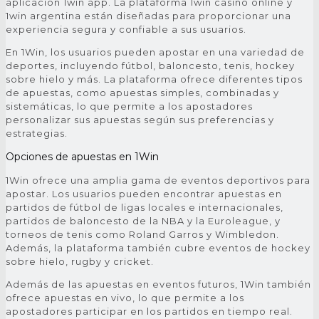
aplicación 1win app. La plataforma 1win casino online y
1win argentina están diseñadas para proporcionar una
experiencia segura y confiable a sus usuarios.
En 1Win, los usuarios pueden apostar en una variedad de
deportes, incluyendo fútbol, baloncesto, tenis, hockey
sobre hielo y más. La plataforma ofrece diferentes tipos
de apuestas, como apuestas simples, combinadas y
sistemáticas, lo que permite a los apostadores
personalizar sus apuestas según sus preferencias y
estrategias.
Opciones de apuestas en 1Win
1Win ofrece una amplia gama de eventos deportivos para
apostar. Los usuarios pueden encontrar apuestas en
partidos de fútbol de ligas locales e internacionales,
partidos de baloncesto de la NBA y la Euroleague, y
torneos de tenis como Roland Garros y Wimbledon.
Además, la plataforma también cubre eventos de hockey
sobre hielo, rugby y cricket.
Además de las apuestas en eventos futuros, 1Win también
ofrece apuestas en vivo, lo que permite a los
apostadores participar en los partidos en tiempo real.