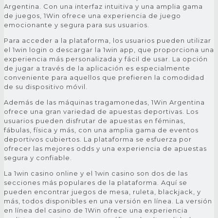
Argentina. Con una interfaz intuitiva y una amplia gama
de juegos, 1Win ofrece una experiencia de juego
emocionante y segura para sus usuarios.
Para acceder a la plataforma, los usuarios pueden utilizar
el 1win login o descargar la 1win app, que proporciona una
experiencia más personalizada y fácil de usar. La opción
de jugar a través de la aplicación es especialmente
conveniente para aquellos que prefieren la comodidad
de su dispositivo móvil.
Además de las máquinas tragamonedas, 1Win Argentina
ofrece una gran variedad de apuestas deportivas. Los
usuarios pueden disfrutar de apuestas en féminas,
fábulas, física y más, con una amplia gama de eventos
deportivos cubiertos. La plataforma se esfuerza por
ofrecer las mejores odds y una experiencia de apuestas
segura y confiable.
La 1win casino online y el 1win casino son dos de las
secciones más populares de la plataforma. Aquí se
pueden encontrar juegos de mesa, ruleta, blackjack, y
más, todos disponibles en una versión en línea. La versión
en línea del casino de 1Win ofrece una experiencia