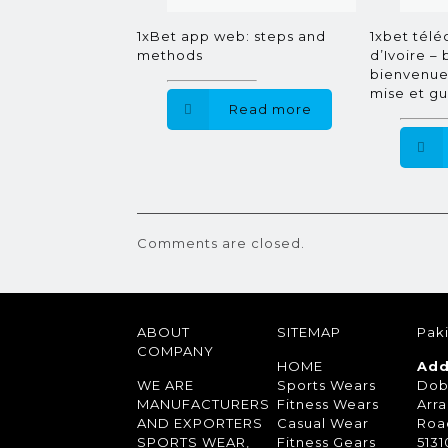
1xBet app web: steps and
1xbet tél
methods
d’Ivoire –
bienvenue
mise et g
Read more
Comments are closed.
ABOUT
SITEMAP
Paki
COMPANY
HOME
Add
WE ARE
Sports Wears
Dob
MANUFACTURERS
Fitness Wears
Arra
AND EXPORTERS
Casual Wear
Roa
SPORTS WEAR,
Fitness Gears
5131