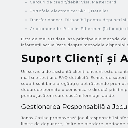
Carduri de credit/debit: Visa, Mastercard
Portofele electronice: Skrill, Neteller
Transfer bancar: Disponibil pentru depuneri și 
Criptomonede: Bitcoin, Ethereum (în funcție de
Lista de mai sus detaliază principalele metode de 
informații actualizate despre metodele disponibile
Suport Clienți și 
Un serviciu de asistență clienți eficient este esenț
mail și o secțiune FAQ detaliată. Echipa de suport 
suport sunt bine pregătiți și pot răspunde prompt ș
deoarece permite o comunicare directă și în timp r
pentru jucătorii care caută informații rapide.
Gestionarea Responsabilă a Jocu
Jonny Casino promovează jocul responsabil și oferă 
limite de depunere, limite de pierdere, perioade de