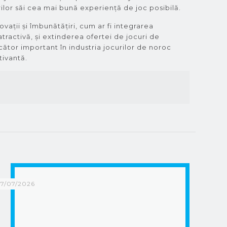
rilor săi cea mai bună experiență de joc posibilă.
ții și îmbunătățiri, cum ar fi integrarea
tractivă, și extinderea ofertei de jocuri de
cător important în industria jocurilor de noroc
tivantă.
17/07/2026