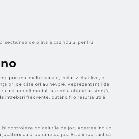
ci secțiunea de plată a cazinoului pentru
ino
nți prin mai multe canale, inclusiv chat live, e-
ență ori de câte ori au nevoie. Reprezentanții de
 cea mai rapidă modalitate de a obține asistență,
întrebări frecvente, putând fi o resursă utilă
 își controleze obiceiurile de joc. Acestea includ
u jucătorii cu probleme de joc. Este important să