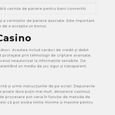
ără cerințe de pariere pentru banii convertiți
și a cerințelor de pariere asociate. Este important
nte de a accepta un bonus.
Casino
ători. Acestea includ carduri de credit și debit
nt protejate prin tehnologii de criptare avansate,
cesul neautorizat la informațiile sensibile. De
rantând un mediu de joc sigur și transparent.
ită și urma instrucțiunile de pe ecran. Depunerile
re poate dura puțin mai mult, deoarece cazinoul
pii de procesare pot varia în funcție de metoda de
reții că pot exista limite minime și maxime pentru