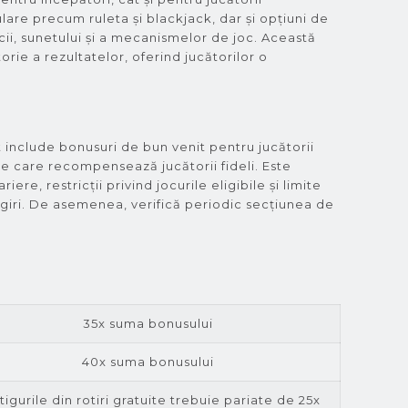
lare precum ruleta și blackjack, dar și opțiuni de
cii, sunetului și a mecanismelor de joc. Această
ie a rezultatelor, oferind jucătorilor o
 include bonusuri de bun venit pentru jucătorii
tate care recompensează jucătorii fideli. Este
re, restricții privind jocurile eligibile și limite
ăgiri. De asemenea, verifică periodic secțiunea de
35x suma bonusului
40x suma bonusului
tigurile din rotiri gratuite trebuie pariate de 25x