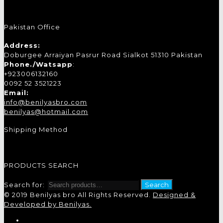
Pakistan Office
Address:
Doburgee Arraiyan Pasrur Road Sialkot 51310 Pakistan
Phone./Watsapp
:
+923006132160
0092 52 3521223
Email:
info@benilyasbro.com
benilyas@hotmail.com
Shipping Method
PRODUCTS SEARCH
Search for:
Search
© 2019 Benilyas bro All Rights Reserved.
Designed &
Developed by Benilyas.