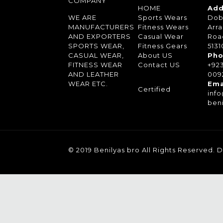
COMPANY
HOME
Add
WE ARE
Sports Wears
Dob
MANUFACTURERS
Fitness Wears
Arra
AND EXPORTERS
Casual Wear
Roa
SPORTS WEAR,
Fitness Gears
5131
CASUAL WEAR,
About US
Pho
FITNESS WEAR
Contact US
+92
AND LEATHER
0092
WEAR ETC.
Ema
Certified
inf
ben
© 2019 Benilyas bro All Rights Reserved.
D