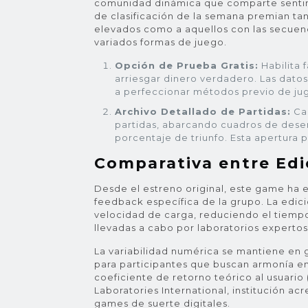
comunidad dinámica que comparte sentimie
de clasificación de la semana premian tan
elevados como a aquellos con las secuen
variados formas de juego.
Opción de Prueba Gratis:
Habilita 
arriesgar dinero verdadero. Las dato
a perfeccionar métodos previo de jug
Archivo Detallado de Partidas:
Cad
partidas, abarcando cuadros de dese
porcentaje de triunfo. Esta apertura po
Comparativa entre Edi
Desde el estreno original, este game ha
feedback específica de la grupo. La edici
velocidad de carga, reduciendo el tiemp
llevadas a cabo por laboratorios expertos
La variabilidad numérica se mantiene en
para participantes que buscan armonía ent
coeficiente de retorno teórico al usuario
Laboratories International, institución ac
games de suerte digitales.