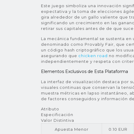
Este juego simboliza una innovación signi
expectativa y la toma de elecciones ágile
gira alrededor de un gallo valiente que t
significando un crecimiento en las ganan
retirar sus capitales antes de de que suc
La mecánica fundamental se sustenta en 
denominado como Provably Fair, que certi
un código hash criptográfico que los us
asegurando que
chicken road
no modifica
independientemente y respeta con criter
Elementos Exclusivos de Esta Plataforma
La interfaz de visualización destaca por 
visuales continuas que conservan la tensi
muestra métricas en lapso instantáneo, a
de factores conseguidos y información de 
Atributo
Especificación
Valor Distintiva
Apuesta Menor
0.10 EUR