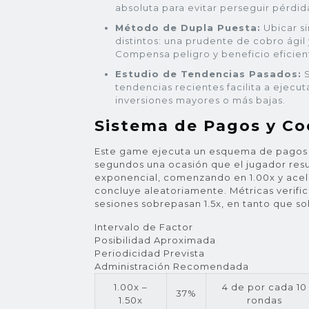
absoluta para evitar perseguir pérdid
Método de Dupla Puesta:
Ubicar s
distintos: una prudente de cobro ágil
Compensa peligro y beneficio eficie
Estudio de Tendencias Pasados:
S
tendencias recientes facilita a ejecu
inversiones mayores o más bajas.
Sistema de Pagos y Co
Este game ejecuta un esquema de pagos i
segundos una ocasión que el jugador resu
exponencial, comenzando en 1.00x y acel
concluye aleatoriamente. Métricas verifi
sesiones sobrepasan 1.5x, en tanto que so
Intervalo de Factor
Posibilidad Aproximada
Periodicidad Prevista
Administración Recomendada
1.00x –
4 de por cada 10
37%
1.50x
rondas