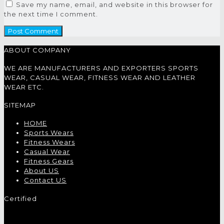
Save my name, email, and website in this browser for
the next time I comment.
ABOUT COMPANY
WE ARE MANUFACTURERS AND EXPORTERS SPORTS
WEAR, CASUAL WEAR, FITNESS WEAR AND LEATHER
WEAR ETC.
SITEMAP
HOME
Sports Wears
Fitness Wears
Casual Wear
Fitness Gears
About US
Contact US
Certified