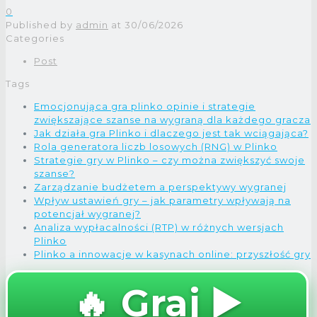
0
Published by
admin
at
30/06/2026
Categories
Post
Tags
Emocjonująca gra plinko opinie i strategie
zwiększające szanse na wygraną dla każdego gracza
Jak działa gra Plinko i dlaczego jest tak wciągająca?
Rola generatora liczb losowych (RNG) w Plinko
Strategie gry w Plinko – czy można zwiększyć swoje
szanse?
Zarządzanie budżetem a perspektywy wygranej
Wpływ ustawień gry – jak parametry wpływają na
potencjał wygranej?
Analiza wypłacalności (RTP) w różnych wersjach
Plinko
Plinko a innowacje w kasynach online: przyszłość gry
🔥 Graj ▶️