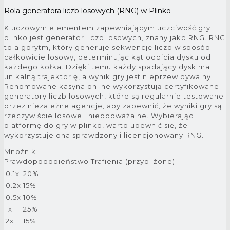
Rola generatora liczb losowych (RNG) w Plinko
Kluczowym elementem zapewniającym uczciwość gry
plinko jest generator liczb losowych, znany jako RNG. RNG
to algorytm, który generuje sekwencję liczb w sposób
całkowicie losowy, determinując kąt odbicia dysku od
każdego kołka. Dzięki temu każdy spadający dysk ma
unikalną trajektorię, a wynik gry jest nieprzewidywalny.
Renomowane kasyna online wykorzystują certyfikowane
generatory liczb losowych, które są regularnie testowane
przez niezależne agencje, aby zapewnić, że wyniki gry są
rzeczywiście losowe i niepodważalne. Wybierając
platformę do gry w plinko, warto upewnić się, że
wykorzystuje ona sprawdzony i licencjonowany RNG.
Mnożnik
Prawdopodobieństwo Trafienia (przybliżone)
0.1x
20%
0.2x
15%
0.5x
10%
1x
25%
2x
15%