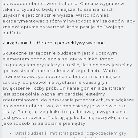
prawdopodobieństwem trafienia. Chociaż wygrane w
takim przypadku będą mniejsze, to szansa na ich
uzyskanie jest znacznie wyższa. Warto również
eksperymentować z różnymi wysokościami zakładów, aby
znaleźć optymalną wartość, która pasuje do Twojego
budżetu.
Zarządzanie budżetem a perspektywy wygranej
Skuteczne zarządzanie budżetem jest kluczowym
elementem odpowiedzialnej gry w plinko. Przed
rozpoczęciem gry należy określić, ile pieniędzy jesteśmy
gotowi stracić i nie przekraczać tego limitu. Warto
również rozważyć podzielenie budżetu na mniejsze
zakłady, co pozwoli na wydłużenie czasu gry i
zwiększenie liczby prób. Unikanie gonienia za stratami
jest szczególnie ważne. Im bardziej jesteśmy
zdeterminowani do odzyskania przegranych, tym większe
prawdopodobieństwo, że poniesiemy jeszcze większe
straty. Pamiętaj, że plinko to gra losowa, a wygrana nie
jest gwarantowana. Traktuj ją jako formę rozrywki, a nie
jako sposób na zarabianie pieniędzy.
Ustal budżet i limit strat przed rozpoczęciem gry.