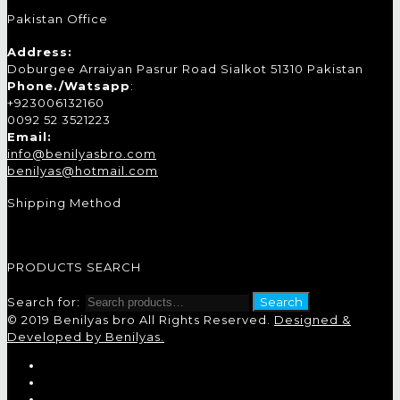
Pakistan Office
Address:
Doburgee Arraiyan Pasrur Road Sialkot 51310 Pakistan
Phone./Watsapp
:
+923006132160
0092 52 3521223
Email:
info@benilyasbro.com
benilyas@hotmail.com
Shipping Method
PRODUCTS SEARCH
Search for:
Search
© 2019 Benilyas bro All Rights Reserved.
Designed &
Developed by Benilyas.