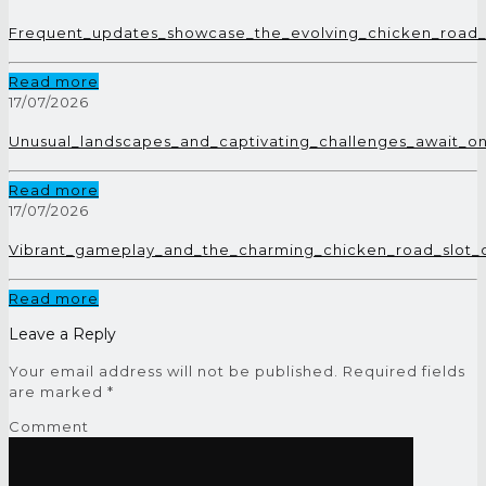
Frequent_updates_showcase_the_evolving_chicken_road
Read more
17/07/2026
Unusual_landscapes_and_captivating_challenges_await_o
Read more
17/07/2026
Vibrant_gameplay_and_the_charming_chicken_road_slot_o
Read more
Leave a Reply
Your email address will not be published.
Required fields
are marked
*
Comment