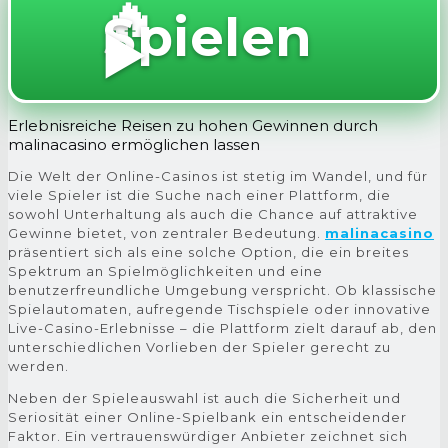
🔥
Spielen
▶️
Erlebnisreiche Reisen zu hohen Gewinnen durch
malinacasino ermöglichen lassen
Die Welt der Online-Casinos ist stetig im Wandel, und für
viele Spieler ist die Suche nach einer Plattform, die
sowohl Unterhaltung als auch die Chance auf attraktive
Gewinne bietet, von zentraler Bedeutung.
malinacasino
präsentiert sich als eine solche Option, die ein breites
Spektrum an Spielmöglichkeiten und eine
benutzerfreundliche Umgebung verspricht. Ob klassische
Spielautomaten, aufregende Tischspiele oder innovative
Live-Casino-Erlebnisse – die Plattform zielt darauf ab, den
unterschiedlichen Vorlieben der Spieler gerecht zu
werden.
Neben der Spieleauswahl ist auch die Sicherheit und
Seriosität einer Online-Spielbank ein entscheidender
Faktor. Ein vertrauenswürdiger Anbieter zeichnet sich