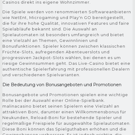
Casinos direkt ins eigene Wohnzimmer.
Die Spiele werden von renommierten Softwareanbietern
wie NetEnt, Microgaming und Play'n GO bereitgestellt,
die für ihre hohe Qualität, innovativen Features und faire
Spielabläufe bekannt sind. Die Auswahl an
Spielautomaten ist besonders umfangreich und bietet
eine Vielzahl an Themen, Gewinnlinien und
Bonusfunktionen. Spieler können zwischen klassischen
Früchte-Slots, aufregenden Abenteuerslots und
progressiven Jackpot-Slots wählen, bei denen es um
riesige Gewinnsummen geht. Das Live-Casino bietet eine
authentische Spielerfahrung mit professionellen Dealern
und verschiedenen Spielvarianten.
Die Bedeutung von Bonusangeboten und Promotionen
Bonusangebote und Promotionen spielen eine wichtige
Rolle bei der Auswahl einer Online-Spielbank.
malinacasino bietet seinen Spielern eine Vielzahl an
attraktiven Boni, darunter einen Willkommensbonus für
Neukunden, Reload-Boni für bestehende Spieler und
regelmäßige Freispiele für ausgewählte Spielautomaten.
Diese Boni können das Spielguthaben erhöhen und die
Gewinnchancen verbessern. Es ist jedoch wichtig, die