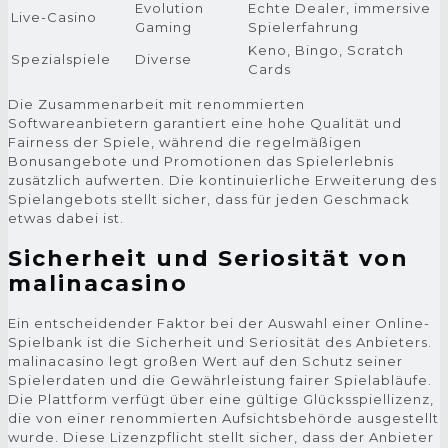
Evolution
Echte Dealer, immersive
Live-Casino
Gaming
Spielerfahrung
Keno, Bingo, Scratch
Spezialspiele
Diverse
Cards
Die Zusammenarbeit mit renommierten
Softwareanbietern garantiert eine hohe Qualität und
Fairness der Spiele, während die regelmäßigen
Bonusangebote und Promotionen das Spielerlebnis
zusätzlich aufwerten. Die kontinuierliche Erweiterung des
Spielangebots stellt sicher, dass für jeden Geschmack
etwas dabei ist.
Sicherheit und Seriosität von
malinacasino
Ein entscheidender Faktor bei der Auswahl einer Online-
Spielbank ist die Sicherheit und Seriosität des Anbieters.
malinacasino legt großen Wert auf den Schutz seiner
Spielerdaten und die Gewährleistung fairer Spielabläufe.
Die Plattform verfügt über eine gültige Glücksspiellizenz,
die von einer renommierten Aufsichtsbehörde ausgestellt
wurde. Diese Lizenzpflicht stellt sicher, dass der Anbieter