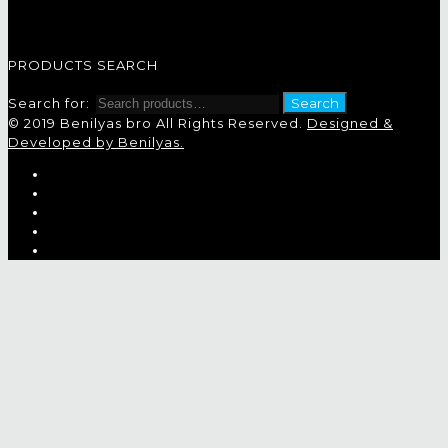
PRODUCTS SEARCH
Search for:
Search
© 2019 Benilyas bro All Rights Reserved.
Designed &
Developed by Benilyas.