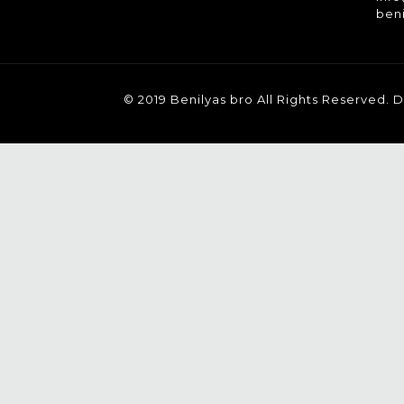
ben
© 2019 Benilyas bro All Rights Reserved.
D