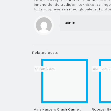
inneholdende tradisjon, tekniske løsninger
lotteriopplevelsen med globale jackpotter
admin
Related posts
06/08/2026
05/08/202
AviaMasters Crash Game :
Rooster Be