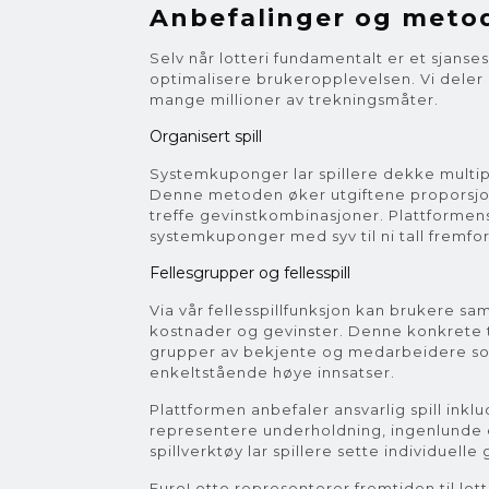
Anbefalinger og metod
Selv når lotteri fundamentalt er et sjanses
optimalisere brukeropplevelsen. Vi deler e
mange millioner av trekningsmåter.
Organisert spill
Systemkuponger lar spillere dekke multipl
Denne metoden øker utgiftene proporsjona
treffe gevinstkombinasjoner. Plattformen
systemkuponger med syv til ni tall fremf
Fellesgrupper og fellesspill
Via vår fellesspillfunksjon kan brukere s
kostnader og gevinster. Denne konkrete t
grupper av bekjente og medarbeidere so
enkeltstående høye innsatser.
Plattformen anbefaler ansvarlig spill inklu
representere underholdning, ingenlunde en
spillverktøy lar spillere sette individuelle
EuroLotto representerer fremtiden til lot