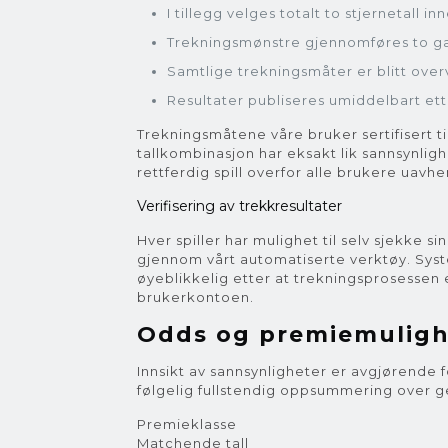
I tillegg velges totalt to stjernetall in
Trekningsmønstre gjennomføres to ga
Samtlige trekningsmåter er blitt ove
Resultater publiseres umiddelbart et
Trekningsmåtene våre bruker sertifisert t
tallkombinasjon har eksakt lik sannsynligh
rettferdig spill overfor alle brukere uav
Verifisering av trekkresultater
Hver spiller har mulighet til selv sjekke s
gjennom vårt automatiserte verktøy. Syst
øyeblikkelig etter at trekningsprosessen e
brukerkontoen.
Odds og premiemuligh
Innsikt av sannsynligheter er avgjørende fo
følgelig fullstendig oppsummering over ge
Premieklasse
Matchende tall