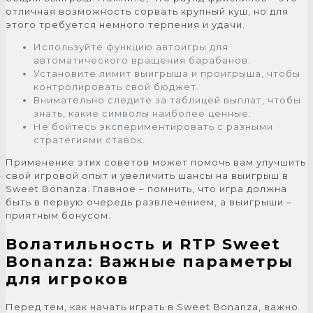
отличная возможность сорвать крупный куш, но для
этого требуется немного терпения и удачи.
Используйте функцию автоигры для
автоматического вращения барабанов.
Установите лимит выигрыша и проигрыша, чтобы
контролировать свой бюджет.
Внимательно следите за таблицей выплат, чтобы
знать, какие символы наиболее ценные.
Не бойтесь экспериментировать с разными
стратегиями ставок.
Применение этих советов может помочь вам улучшить
свой игровой опыт и увеличить шансы на выигрыш в
Sweet Bonanza. Главное – помнить, что игра должна
быть в первую очередь развлечением, а выигрыши –
приятным бонусом.
Волатильность и RTP Sweet
Bonanza: Важные параметры
для игроков
Перед тем, как начать играть в Sweet Bonanza, важно