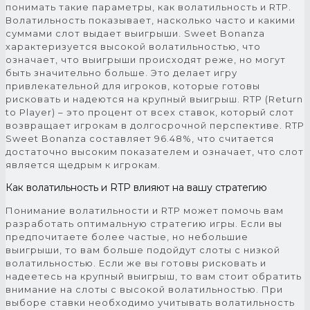
понимать такие параметры, как волатильность и RTP.
Волатильность показывает, насколько часто и какими
суммами слот выдает выигрыши. Sweet Bonanza
характеризуется высокой волатильностью, что
означает, что выигрыши происходят реже, но могут
быть значительно больше. Это делает игру
привлекательной для игроков, которые готовы
рисковать и надеются на крупный выигрыш. RTP (Return
to Player) – это процент от всех ставок, который слот
возвращает игрокам в долгосрочной перспективе. RTP
Sweet Bonanza составляет 96.48%, что считается
достаточно высоким показателем и означает, что слот
является щедрым к игрокам.
Как волатильность и RTP влияют на вашу стратегию
Понимание волатильности и RTP может помочь вам
разработать оптимальную стратегию игры. Если вы
предпочитаете более частые, но небольшие
выигрыши, то вам больше подойдут слоты с низкой
волатильностью. Если же вы готовы рисковать и
надеетесь на крупный выигрыш, то вам стоит обратить
внимание на слоты с высокой волатильностью. При
выборе ставки необходимо учитывать волатильность