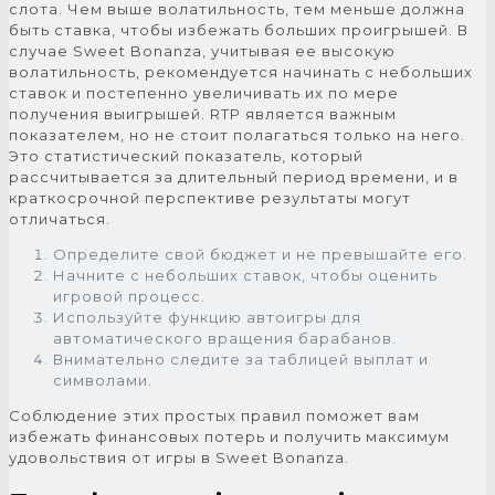
слота. Чем выше волатильность, тем меньше должна
быть ставка, чтобы избежать больших проигрышей. В
случае Sweet Bonanza, учитывая ее высокую
волатильность, рекомендуется начинать с небольших
ставок и постепенно увеличивать их по мере
получения выигрышей. RTP является важным
показателем, но не стоит полагаться только на него.
Это статистический показатель, который
рассчитывается за длительный период времени, и в
краткосрочной перспективе результаты могут
отличаться.
Определите свой бюджет и не превышайте его.
Начните с небольших ставок, чтобы оценить
игровой процесс.
Используйте функцию автоигры для
автоматического вращения барабанов.
Внимательно следите за таблицей выплат и
символами.
Соблюдение этих простых правил поможет вам
избежать финансовых потерь и получить максимум
удовольствия от игры в Sweet Bonanza.