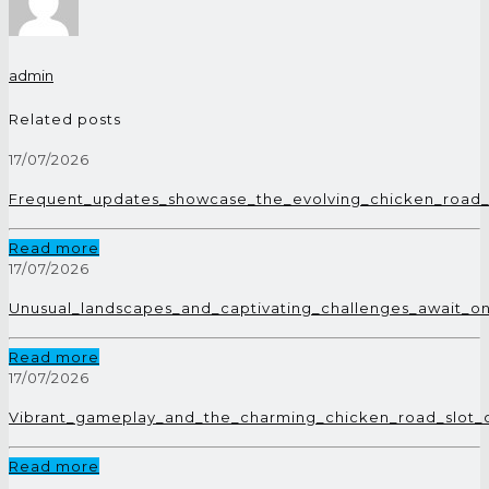
admin
Related posts
17/07/2026
Frequent_updates_showcase_the_evolving_chicken_road
Read more
17/07/2026
Unusual_landscapes_and_captivating_challenges_await_o
Read more
17/07/2026
Vibrant_gameplay_and_the_charming_chicken_road_slot_o
Read more