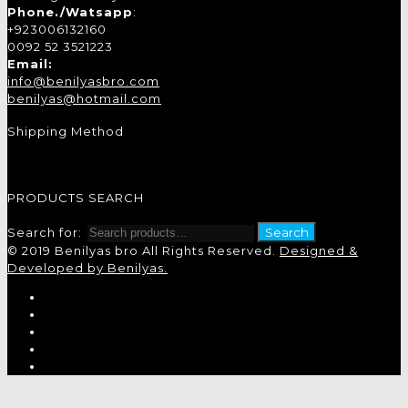
Phone./Watsapp
:
+923006132160
0092 52 3521223
Email:
info@benilyasbro.com
benilyas@hotmail.com
Shipping Method
PRODUCTS SEARCH
Search for:
Search
© 2019 Benilyas bro All Rights Reserved.
Designed &
Developed by Benilyas.