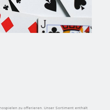
inospielen zu offerieren. Unser Sortiment enthält