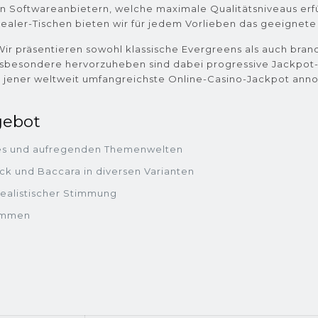
n Softwareanbietern, welche maximale Qualitätsniveaus erfü
ealer-Tischen bieten wir für jedem Vorlieben das geeigne
. Wir präsentieren sowohl klassische Evergreens als auch br
nsbesondere hervorzuheben sind dabei progressive Jackp
st jener weltweit umfangreichste Online-Casino-Jackpot anno
gebot
ures und aufregenden Themenwelten
ack und Baccara in diversen Varianten
ealistischer Stimmung
summen