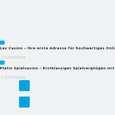
Lex Casino – Ihre erste Adresse für hochwertiges Onl
03/07/2026
Platin Spielcasino – Erstklassiges Spielvergnügen mi
03/07/2026