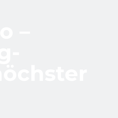
o –
g-
höchster