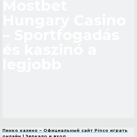
Mostbet
Hungary Casino
– Sportfogadás
és kaszinó a
legjobb
Пинко казино – Официальный сайт Pinco играть
онлайн | Зеркало и вход