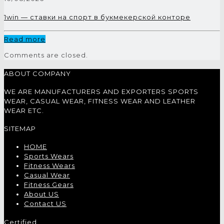
1win — ставки на спорт в букмекерской конторе
Read more
Comments are closed.
ABOUT COMPANY
WE ARE MANUFACTURERS AND EXPORTERS SPORTS
WEAR, CASUAL WEAR, FITNESS WEAR AND LEATHER
WEAR ETC.
SITEMAP
HOME
Sports Wears
Fitness Wears
Casual Wear
Fitness Gears
About US
Contact US
Certified