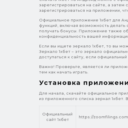
зарегистрироваться на сайте, а затем 
зарегистрироваться на приложении, чт
Официальное приложение 1хбет для Ан
функций, включая возможность делать с
получать бонусы. Приложение также о
конфиденциальность вашей информаци
Если вы ищете зеркало 1хбет, то вы мо
Зеркало 1хбет – это зеркало официальн
доступаться к сайту, если официальный
Важно! Проверьте, является ли прилож
тем как начать играть.
Установка приложени
Для начала, скачайте официальное прил
из приложенного списка зеркал 1хбет.
Официальный
https://zoomfilings.com
сайт 1хбет