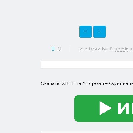
0
Published by
admin
a
Скачать 1XBET на Андроид – Официа
▶️ 