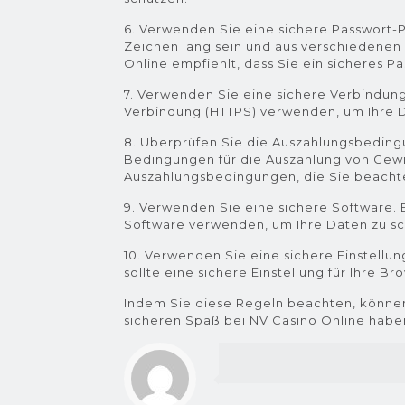
6. Verwenden Sie eine sichere Passwort-Po
Zeichen lang sein und aus verschiedenen
Online empfiehlt, dass Sie ein sicheres 
7. Verwenden Sie eine sichere Verbindung.
Verbindung (HTTPS) verwenden, um Ihre D
8. Überprüfen Sie die Auszahlungsbeding
Bedingungen für die Auszahlung von Gewi
Auszahlungsbedingungen, die Sie beachte
9. Verwenden Sie eine sichere Software. E
Software verwenden, um Ihre Daten zu sc
10. Verwenden Sie eine sichere Einstellun
sollte eine sichere Einstellung für Ihre 
Indem Sie diese Regeln beachten, können
sicheren Spaß bei NV Casino Online habe