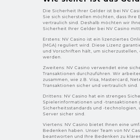
Die Sicherheit Ihrer Gelder ist bei NV Ca
Sie sich sicherstellen möchten, dass Ihr
vertraulich sind. Deshalb möchten wir Ihn
Sicherheit Ihrer Gelder bei NV Casino mitt
Erstens: NV Casino ist ein lizenziertes On
(MGA) reguliert wird. Diese Lizenz garanti
und Vorschriften hält, um sicherzustellen,
werden.
Zweitens: NV Casino verwendet eine sich
Transaktionen durchzuführen. Wir arbeite
zusammen, wie z.B. Visa, Mastercard, Netel
Transaktionen sicher und vertraulich sind.
Drittens: NV Casino hat ein strenges Siche
Spielerinformationen und -transaktionen
Sicherheitsstandards und -technologien, 
Server sicher sind.
Viertens: NV Casino bietet Ihnen eine um
Bedenken haben. Unser Team von NV Casino
beantworten und Ihre Bedenken zu kläre