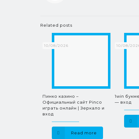
Related posts
10/08/2026
10/08/202
Пинко казино –
1win букм
Официальный сайт Pinco
— вход
играть онлайн | Зеркало и
вход
Read more