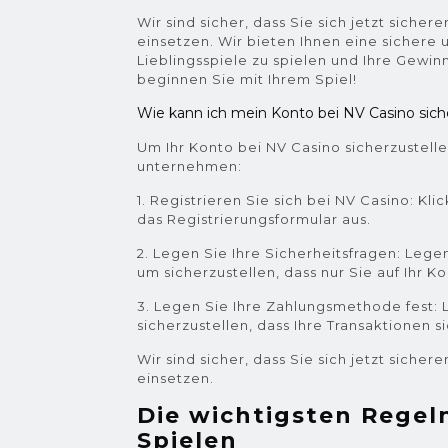
Wir sind sicher, dass Sie sich jetzt sicher
einsetzen. Wir bieten Ihnen eine sichere
Lieblingsspiele zu spielen und Ihre Gewinn
beginnen Sie mit Ihrem Spiel!
Wie kann ich mein Konto bei NV Casino siche
Um Ihr Konto bei NV Casino sicherzustelle
unternehmen:
1. Registrieren Sie sich bei NV Casino: Kli
das Registrierungsformular aus.
2. Legen Sie Ihre Sicherheitsfragen: Lege
um sicherzustellen, dass nur Sie auf Ihr 
3. Legen Sie Ihre Zahlungsmethode fest:
sicherzustellen, dass Ihre Transaktionen si
Wir sind sicher, dass Sie sich jetzt sicher
einsetzen.
Die wichtigsten Regeln
Spielen