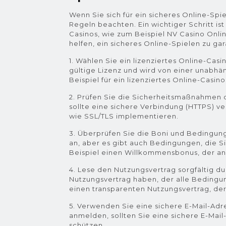
Wenn Sie sich für ein sicheres Online-Spi
Regeln beachten. Ein wichtiger Schritt is
Casinos, wie zum Beispiel NV Casino Online
helfen, ein sicheres Online-Spielen zu gar
1. Wählen Sie ein lizenziertes Online-Casi
gültige Lizenz und wird von einer unabhän
Beispiel für ein lizenziertes Online-Casino
2. Prüfen Sie die Sicherheitsmaßnahmen d
sollte eine sichere Verbindung (HTTPS) 
wie SSL/TLS implementieren.
3. Überprüfen Sie die Boni und Bedingung
an, aber es gibt auch Bedingungen, die S
Beispiel einen Willkommensbonus, der an
4. Lese den Nutzungsvertrag sorgfältig du
Nutzungsvertrag haben, der alle Bedingu
einen transparenten Nutzungsvertrag, der 
5. Verwenden Sie eine sichere E-Mail-Adr
anmelden, sollten Sie eine sichere E-Mai
schützen.