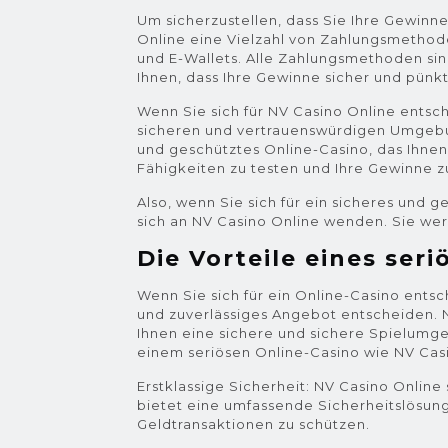
Um sicherzustellen, dass Sie Ihre Gewinne
Online eine Vielzahl von Zahlungsmethod
und E-Wallets. Alle Zahlungsmethoden sin
Ihnen, dass Ihre Gewinne sicher und pünk
Wenn Sie sich für NV Casino Online entsch
sicheren und vertrauenswürdigen Umgebung
und geschütztes Online-Casino, das Ihnen 
Fähigkeiten zu testen und Ihre Gewinne 
Also, wenn Sie sich für ein sicheres und 
sich an NV Casino Online wenden. Sie wer
Die Vorteile eines ser
Wenn Sie sich für ein Online-Casino entsche
und zuverlässiges Angebot entscheiden. N
Ihnen eine sichere und sichere Spielumgeb
einem seriösen Online-Casino wie NV Casi
Erstklassige Sicherheit: NV Casino Online s
bietet eine umfassende Sicherheitslösung
Geldtransaktionen zu schützen.