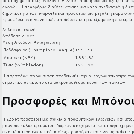
τα στοιχήματά τους ανάλογα. Η 22bet προσφέρει μια εξαιρετική ε
αγορών. Η πλατφόρμα διαθέτει επίσης μια καλά σχεδιασμένη διεπ
δημοτικότητα των e-sports και προσφέρει μια μεγάλη γκάμα στο
προσφέρει ανταγωνιστικές αποδόσεις και μια εξαιρετική εμπειρία
Αθλητικό Γεγονός
Απόδοση 22bet
Μέση Απόδοση Ανταγωνιστή
Ποδόσφαιρο (Champions League)
1.95
1.90
Μπάσκετ (NBA)
1.88
1.85
Τένις (Wimbledon)
1.75
1.70
Η παραπάνω παρουσίαση αποδεικνύει την ανταγωνιστικότητα των 
σημαντικό αντίκτυπο στα μακροπρόθεσμα κέρδη των παικτών.
Προσφορές και Μπόνου
Η 22bet προσφέρει μια ποικιλία προωθητικών ενεργειών και μπόν
μπόνους καλωσορίσματος, δωρεάν στοιχήματα, επιστροφή χρημάτω
είναι ιδιαίτερα ελκυστικό, καθώς προσφέρει στους νέους παίκτε