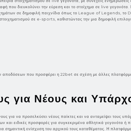
μπειρία στοιχηματισμού σε live γεγονότα, με συνεχείς ενημερώσεις
αφή που διευκολύνει την εύρεση και το στοίχημα σε live γεγονότα
ιχημάτων σε δημοφιλή παιχνίδια όπως το League of Legends, το 
 στοιχηματισμού σε e-sports, καθιστώντας την μια δημοφιλή επιλο
αποδόσεων που προσφέρει η 22bet σε σχέση με άλλες πλατφόρμες. 
ς για Νέους και Υπάρχο
ους για να προσελκύσει νέους παίκτες και να ανταμείψει τους υπ
ν και ειδικές προσφορές για συγκεκριμένα αθλητικά γεγονότα ή π
ς μια σημαντική ενίσχυση του αρχικού τους καταθέματος. Η πλατφό