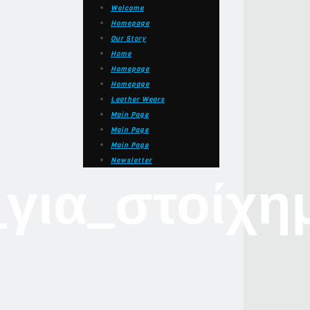
Welcome
Homepage
Our Story
Home
Homepage
Homepage
Leather Wears
Main Page
Main Page
Main Page
Newsletter
για_στοίχημ