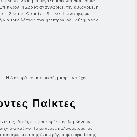
 αποδόσεων και μια μεγάλη ποικιλία διαθέσιμων
. Επιπλέον, η 22bet αναγνωρίζει την αυξανόμενη
Dota 2 και το Counter-Strike. Η πλατφόρμα
γή για τους λάτρεις των ηλεκτρονικών αθλημάτων.
Η διαφορά, αν και μικρή, μπορεί να έχει
ντες Παίκτες
άρχοντες. Αυτές οι προσφορές περιλαμβάνουν
αιχνίδια καζίνο. Το μπόνους καλωσορίσματος
ρμα προσφέρει επίσης ένα πρόγραμμα αφοσίωσης