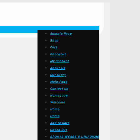
Sample Page
Shop
Cart
Checkout
My account
About Us
Our Story
Main Page
Contact us
Homepage
Welcome
Home
Home
Add to Cart
Check Out
SPORTS WEARS & UNIFORMS