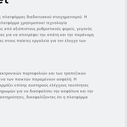
ας πλατφόρμας διαδικτυακού στοιχηματισμού. Η
πλατφόρμα χρησιμοποιεί τεχνολογία
ς από αξιόπιστους ρυθμιστικούς φορείς, γεγονός
ας για να αποτρέψει την απάτη και την παράνομη
ς στους παίκτες εργαλεία για τον έλεγχο των
λεκτρονικών πορτοφολιών και των τραπεζικών
μένα των παικτών παραμένουν ασφαλή. Η
αρμόζει επίσης αυστηρούς ελέγχους ταυτότητας
ηρωμών για να διασφαλίσει την ασφάλεια και την
στηριότητες, διασφαλίζοντας ότι η πλατφόρμα