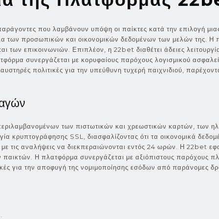
ς παράγοντες που λαμβάνουν υπόψη οι παίκτες κατά την επιλογή μι
εια των προσωπικών και οικονομικών δεδομένων των μελών της. Η 
των επικοινωνιών. Επιπλέον, η 22bet διαθέτει άδειες λειτουργία
τφόρμα συνεργάζεται με κορυφαίους παρόχους λογισμικού ασφαλεί
υστηρές πολιτικές για την υπεύθυνη τυχερή παιχνιδιού, παρέχοντα
λαγών
περιλαμβανομένων των πιστωτικών και χρεωστικών καρτών, των η
γία κρυπτογράφησης SSL, διασφαλίζοντας ότι τα οικονομικά δεδο
με τις αναλήψεις να διεκπεραιώνονται εντός 24 ωρών. Η 22bet εφ
 παικτών. Η πλατφόρμα συνεργάζεται με αξιόπιστους παρόχους πλ
ικές για την αποφυγή της νομιμοποίησης εσόδων από παράνομες δρα
.