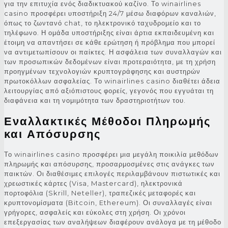
για την επιτυχία ενός διαδικτυακού καζίνο. Το winairlines
casino προσφέρει υποστήριξη 24/7 μέσω διαφόρων καναλιών,
όπως το ζωντανό chat, το ηλεκτρονικό ταχυδρομείο και το
τηλέφωνο. Η ομάδα υποστήριξης είναι άρτια εκπαιδευμένη και
έτοιμη να απαντήσει σε κάθε ερώτηση ή πρόβλημα που μπορεί
να αντιμετωπίσουν οι παίκτες. Η ασφάλεια των συναλλαγών και
των προσωπικών δεδομένων είναι προτεραιότητα, με τη χρήση
προηγμένων τεχνολογιών κρυπτογράφησης και αυστηρών
πρωτοκόλλων ασφαλείας. Το winairlines casino διαθέτει άδεια
λειτουργίας από αξιόπιστους φορείς, γεγονός που εγγυάται τη
διαφάνεια και τη νομιμότητα των δραστηριοτήτων του.
Εναλλακτικές Μέθοδοι Πληρωμής
και Απόσυρσης
Το winairlines casino προσφέρει μια μεγάλη ποικιλία μεθόδων
πληρωμής και απόσυρσης, προσαρμοσμένες στις ανάγκες των
παικτών. Οι διαθέσιμες επιλογές περιλαμβάνουν πιστωτικές και
χρεωστικές κάρτες (Visa, Mastercard), ηλεκτρονικά
πορτοφόλια (Skrill, Neteller), τραπεζικές μεταφορές και
κρυπτονομίσματα (Bitcoin, Ethereum). Οι συναλλαγές είναι
γρήγορες, ασφαλείς και εύκολες στη χρήση. Οι χρόνοι
επεξεργασίας των αναλήψεων διαφέρουν ανάλογα με τη μέθοδο