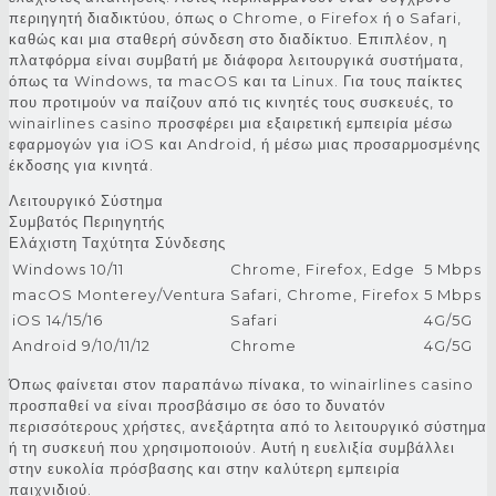
περιηγητή διαδικτύου, όπως ο Chrome, ο Firefox ή ο Safari,
καθώς και μια σταθερή σύνδεση στο διαδίκτυο. Επιπλέον, η
πλατφόρμα είναι συμβατή με διάφορα λειτουργικά συστήματα,
όπως τα Windows, τα macOS και τα Linux. Για τους παίκτες
που προτιμούν να παίζουν από τις κινητές τους συσκευές, το
winairlines casino προσφέρει μια εξαιρετική εμπειρία μέσω
εφαρμογών για iOS και Android, ή μέσω μιας προσαρμοσμένης
έκδοσης για κινητά.
Λειτουργικό Σύστημα
Συμβατός Περιηγητής
Ελάχιστη Ταχύτητα Σύνδεσης
Windows 10/11
Chrome, Firefox, Edge
5 Mbps
macOS Monterey/Ventura
Safari, Chrome, Firefox
5 Mbps
iOS 14/15/16
Safari
4G/5G
Android 9/10/11/12
Chrome
4G/5G
Όπως φαίνεται στον παραπάνω πίνακα, το winairlines casino
προσπαθεί να είναι προσβάσιμο σε όσο το δυνατόν
περισσότερους χρήστες, ανεξάρτητα από το λειτουργικό σύστημα
ή τη συσκευή που χρησιμοποιούν. Αυτή η ευελιξία συμβάλλει
στην ευκολία πρόσβασης και στην καλύτερη εμπειρία
παιχνιδιού.