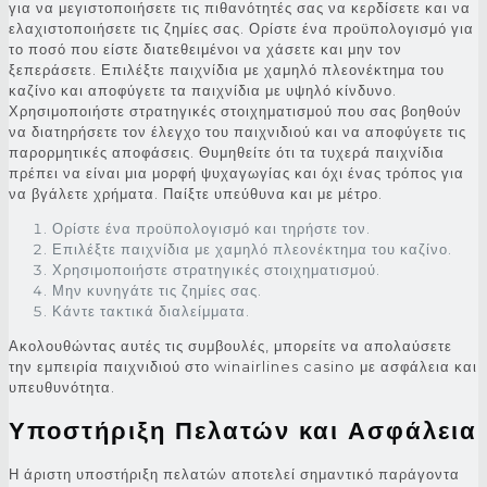
για να μεγιστοποιήσετε τις πιθανότητές σας να κερδίσετε και να
ελαχιστοποιήσετε τις ζημίες σας. Ορίστε ένα προϋπολογισμό για
το ποσό που είστε διατεθειμένοι να χάσετε και μην τον
ξεπεράσετε. Επιλέξτε παιχνίδια με χαμηλό πλεονέκτημα του
καζίνο και αποφύγετε τα παιχνίδια με υψηλό κίνδυνο.
Χρησιμοποιήστε στρατηγικές στοιχηματισμού που σας βοηθούν
να διατηρήσετε τον έλεγχο του παιχνιδιού και να αποφύγετε τις
παρορμητικές αποφάσεις. Θυμηθείτε ότι τα τυχερά παιχνίδια
πρέπει να είναι μια μορφή ψυχαγωγίας και όχι ένας τρόπος για
να βγάλετε χρήματα. Παίξτε υπεύθυνα και με μέτρο.
Ορίστε ένα προϋπολογισμό και τηρήστε τον.
Επιλέξτε παιχνίδια με χαμηλό πλεονέκτημα του καζίνο.
Χρησιμοποιήστε στρατηγικές στοιχηματισμού.
Μην κυνηγάτε τις ζημίες σας.
Κάντε τακτικά διαλείμματα.
Ακολουθώντας αυτές τις συμβουλές, μπορείτε να απολαύσετε
την εμπειρία παιχνιδιού στο winairlines casino με ασφάλεια και
υπευθυνότητα.
Υποστήριξη Πελατών και Ασφάλεια
Η άριστη υποστήριξη πελατών αποτελεί σημαντικό παράγοντα