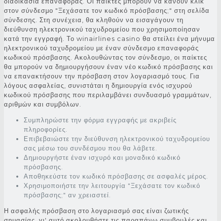
διαδικασία επαναφοράς. Οι παίκτες μπορούν να κάνουν κλικ
στον σύνδεσμο "Ξεχάσατε τον κωδικό πρόσβασης;" στη σελίδα
σύνδεσης. Στη συνέχεια, θα κληθούν να εισαγάγουν τη
διεύθυνση ηλεκτρονικού ταχυδρομείου που χρησιμοποίησαν
κατά την εγγραφή. Το winairlines casino θα στείλει ένα μήνυμα
ηλεκτρονικού ταχυδρομείου με έναν σύνδεσμο επαναφοράς
κωδικού πρόσβασης. Ακολουθώντας τον σύνδεσμο, οι παίκτες
θα μπορούν να δημιουργήσουν έναν νέο κωδικό πρόσβασης και
να επανακτήσουν την πρόσβαση στον λογαριασμό τους. Για
λόγους ασφαλείας, συνιστάται η δημιουργία ενός ισχυρού
κωδικού πρόσβασης που περιλαμβάνει συνδυασμό γραμμάτων,
αριθμών και συμβόλων.
Συμπληρώστε την φόρμα εγγραφής με ακριβείς
πληροφορίες.
Επιβεβαιώστε την διεύθυνση ηλεκτρονικού ταχυδρομείου
σας μέσω του συνδέσμου που θα λάβετε.
Δημιουργήστε έναν ισχυρό και μοναδικό κωδικό
πρόσβασης.
Αποθηκεύστε τον κωδικό πρόσβασης σε ασφαλές μέρος.
Χρησιμοποιήστε την λειτουργία "Ξεχάσατε τον κωδικό
πρόσβασης;" αν χρειαστεί.
Η ασφαλής πρόσβαση στο λογαριασμό σας είναι ζωτικής
σημασίας, γι' αυτό ακολουθήστε τις παραπάνω συμβουλές και