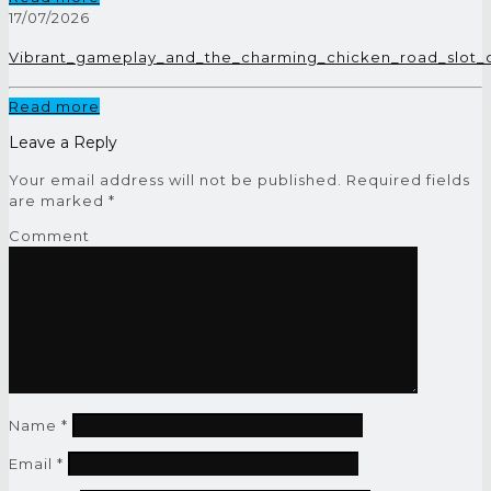
17/07/2026
Vibrant_gameplay_and_the_charming_chicken_road_slot_o
Read more
Leave a Reply
Your email address will not be published.
Required fields
are marked
*
Comment
Name
*
Email
*