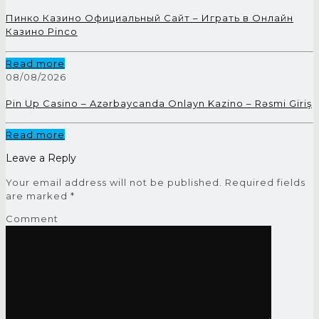
Пинко Казино Официальный Сайт – Играть в Онлайн
Казино Pinco
Read more
08/08/2026
Pin Up Casino – Azərbaycanda Onlayn Kazino – Rəsmi Giriş
Read more
Leave a Reply
Your email address will not be published.
Required fields
are marked
*
Comment