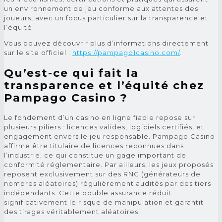
un environnement de jeu conforme aux attentes des
joueurs, avec un focus particulier sur la transparence et
l’équité.
Vous pouvez découvrir plus d’informations directement
sur le site officiel :
https://pampago1casino.com/
.
Qu’est-ce qui fait la
transparence et l’équité chez
Pampago Casino ?
Le fondement d’un casino en ligne fiable repose sur
plusieurs piliers : licences valides, logiciels certifiés, et
engagement envers le jeu responsable. Pampago Casino
affirme être titulaire de licences reconnues dans
l’industrie, ce qui constitue un gage important de
conformité réglementaire. Par ailleurs, les jeux proposés
reposent exclusivement sur des RNG (générateurs de
nombres aléatoires) régulièrement audités par des tiers
indépendants. Cette double assurance réduit
significativement le risque de manipulation et garantit
des tirages véritablement aléatoires.