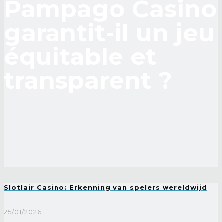
Pampago Casino
garantit-il un jeu
équitable et
transparent ?
Slotlair Casino: Erkenning van spelers wereldwijd
25/01/2026