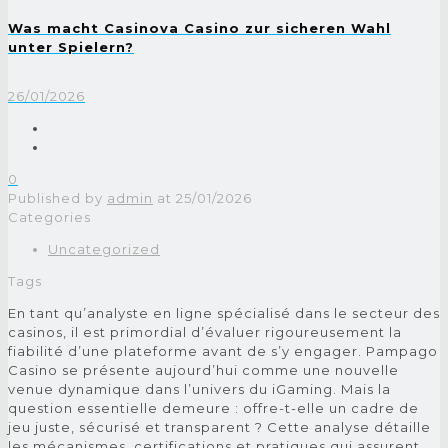
Was macht Casinova Casino zur sicheren Wahl
unter Spielern?
26/01/2026
0
Published by
admin
at
25/01/2026
Categories
Uncategorized
Tags
En tant qu’analyste en ligne spécialisé dans le secteur des
casinos, il est primordial d’évaluer rigoureusement la
fiabilité d’une plateforme avant de s’y engager. Pampago
Casino se présente aujourd’hui comme une nouvelle
venue dynamique dans l’univers du iGaming. Mais la
question essentielle demeure : offre-t-elle un cadre de
jeu juste, sécurisé et transparent ? Cette analyse détaille
les mécanismes, certifications et pratiques qui assurent