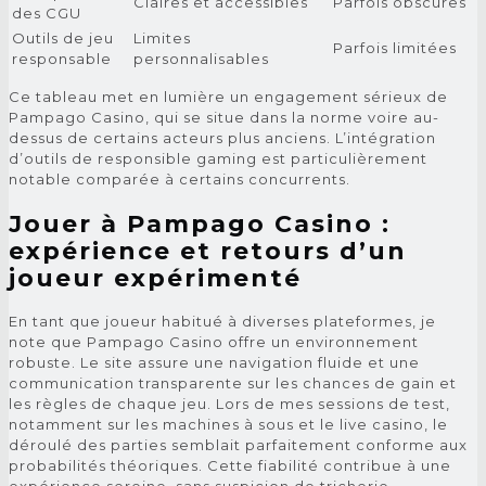
Claires et accessibles
Parfois obscures
des CGU
Outils de jeu
Limites
Parfois limitées
responsable
personnalisables
Ce tableau met en lumière un engagement sérieux de
Pampago Casino, qui se situe dans la norme voire au-
dessus de certains acteurs plus anciens. L’intégration
d’outils de responsible gaming est particulièrement
notable comparée à certains concurrents.
Jouer à Pampago Casino :
expérience et retours d’un
joueur expérimenté
En tant que joueur habitué à diverses plateformes, je
note que Pampago Casino offre un environnement
robuste. Le site assure une navigation fluide et une
communication transparente sur les chances de gain et
les règles de chaque jeu. Lors de mes sessions de test,
notamment sur les machines à sous et le live casino, le
déroulé des parties semblait parfaitement conforme aux
probabilités théoriques. Cette fiabilité contribue à une
expérience sereine, sans suspicion de tricherie.