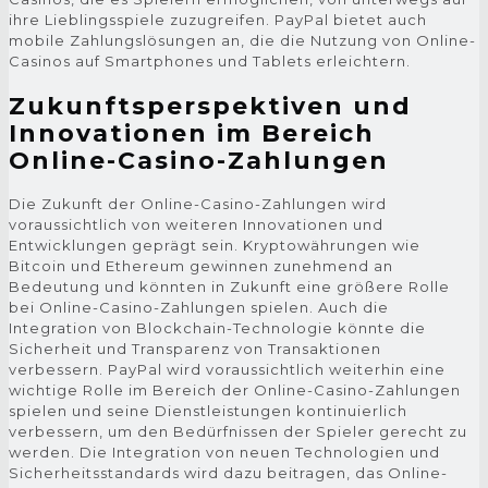
ihre Lieblingsspiele zuzugreifen. PayPal bietet auch
mobile Zahlungslösungen an, die die Nutzung von Online-
Casinos auf Smartphones und Tablets erleichtern.
Zukunftsperspektiven und
Innovationen im Bereich
Online-Casino-Zahlungen
Die Zukunft der Online-Casino-Zahlungen wird
voraussichtlich von weiteren Innovationen und
Entwicklungen geprägt sein. Kryptowährungen wie
Bitcoin und Ethereum gewinnen zunehmend an
Bedeutung und könnten in Zukunft eine größere Rolle
bei Online-Casino-Zahlungen spielen. Auch die
Integration von Blockchain-Technologie könnte die
Sicherheit und Transparenz von Transaktionen
verbessern. PayPal wird voraussichtlich weiterhin eine
wichtige Rolle im Bereich der Online-Casino-Zahlungen
spielen und seine Dienstleistungen kontinuierlich
verbessern, um den Bedürfnissen der Spieler gerecht zu
werden. Die Integration von neuen Technologien und
Sicherheitsstandards wird dazu beitragen, das Online-