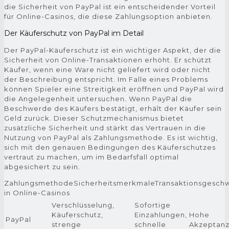
die Sicherheit von PayPal ist ein entscheidender Vorteil
für Online-Casinos, die diese Zahlungsoption anbieten.
Der Käuferschutz von PayPal im Detail
Der PayPal-Käuferschutz ist ein wichtiger Aspekt, der die
Sicherheit von Online-Transaktionen erhöht. Er schützt
Käufer, wenn eine Ware nicht geliefert wird oder nicht
der Beschreibung entspricht. Im Falle eines Problems
können Spieler eine Streitigkeit eröffnen und PayPal wird
die Angelegenheit untersuchen. Wenn PayPal die
Beschwerde des Käufers bestätigt, erhält der Käufer sein
Geld zurück. Dieser Schutzmechanismus bietet
zusätzliche Sicherheit und stärkt das Vertrauen in die
Nutzung von PayPal als Zahlungsmethode. Es ist wichtig,
sich mit den genauen Bedingungen des Käuferschutzes
vertraut zu machen, um im Bedarfsfall optimal
abgesichert zu sein.
ZahlungsmethodeSicherheitsmerkmaleTransaktionsgeschw
in Online-Casinos
Verschlüsselung,
Sofortige
Käuferschutz,
Einzahlungen,
Hohe
PayPal
strenge
schnelle
Akzeptanz