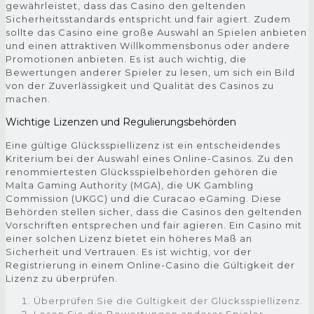
gewährleistet, dass das Casino den geltenden
Sicherheitsstandards entspricht und fair agiert. Zudem
sollte das Casino eine große Auswahl an Spielen anbieten
und einen attraktiven Willkommensbonus oder andere
Promotionen anbieten. Es ist auch wichtig, die
Bewertungen anderer Spieler zu lesen, um sich ein Bild
von der Zuverlässigkeit und Qualität des Casinos zu
machen.
Wichtige Lizenzen und Regulierungsbehörden
Eine gültige Glücksspiellizenz ist ein entscheidendes
Kriterium bei der Auswahl eines Online-Casinos. Zu den
renommiertesten Glücksspielbehörden gehören die
Malta Gaming Authority (MGA), die UK Gambling
Commission (UKGC) und die Curacao eGaming. Diese
Behörden stellen sicher, dass die Casinos den geltenden
Vorschriften entsprechen und fair agieren. Ein Casino mit
einer solchen Lizenz bietet ein höheres Maß an
Sicherheit und Vertrauen. Es ist wichtig, vor der
Registrierung in einem Online-Casino die Gültigkeit der
Lizenz zu überprüfen.
Überprüfen Sie die Gültigkeit der Glücksspiellizenz.
Lesen Sie die Bewertungen anderer Spieler.