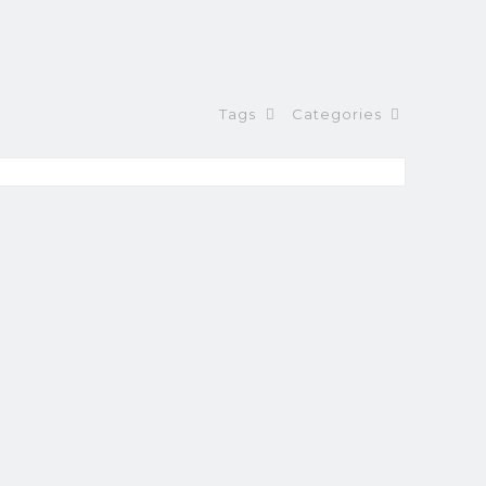
Tags
Categories