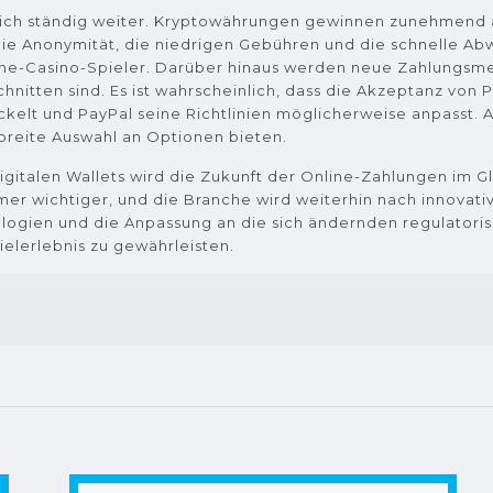
sich ständig weiter. Kryptowährungen gewinnen zunehmend 
 Die Anonymität, die niedrigen Gebühren und die schnelle A
ine-Casino-Spieler. Darüber hinaus werden neue Zahlungsmet
nitten sind. Es ist wahrscheinlich, dass die Akzeptanz von 
kelt und PayPal seine Richtlinien möglicherweise anpasst. Al
reite Auswahl an Optionen bieten.
gitalen Wallets wird die Zukunft der Online-Zahlungen im G
mer wichtiger, und die Branche wird weiterhin nach innovat
ologien und die Anpassung an die sich ändernden regulat
ielerlebnis zu gewährleisten.