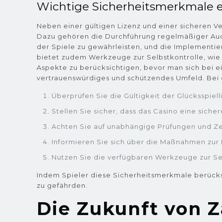
Wichtige Sicherheitsmerkmale ei
Neben einer gültigen Lizenz und einer sicheren V
Dazu gehören die Durchführung regelmäßiger Audi
der Spiele zu gewährleisten, und die Implement
bietet zudem Werkzeuge zur Selbstkontrolle, wie z
Aspekte zu berücksichtigen, bevor man sich bei ei
vertrauenswürdiges und schützendes Umfeld. Bei
Überprüfen Sie die Gültigkeit der Glücksspiell
Stellen Sie sicher, dass das Casino eine sich
Achten Sie auf unabhängige Prüfungen und Zer
Informieren Sie sich über die Maßnahmen zu
Nutzen Sie die verfügbaren Werkzeuge zur Sel
Indem Spieler diese Sicherheitsmerkmale berücksi
zu gefährden.
Die Zukunft von 