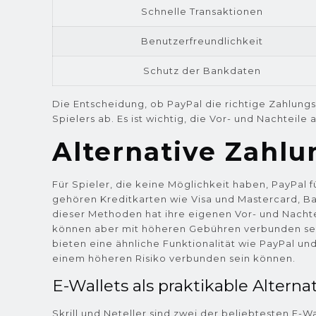
Schnelle Transaktionen
Benutzerfreundlichkeit
Schutz der Bankdaten
Die Entscheidung, ob PayPal die richtige Zahlung
Spielers ab. Es ist wichtig, die Vor- und Nachteil
Alternative Zahl
Für Spieler, die keine Möglichkeit haben, PayPal 
gehören Kreditkarten wie Visa und Mastercard, B
dieser Methoden hat ihre eigenen Vor- und Nachtei
können aber mit höheren Gebühren verbunden sei
bieten eine ähnliche Funktionalität wie PayPal u
einem höheren Risiko verbunden sein können.
E-Wallets als praktikable Alterna
Skrill und Neteller sind zwei der beliebtesten E-Wa