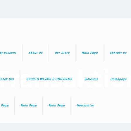
My account
About Us
Our Story
Main Page
Contact us
Transaktio
Check Out
SPORTS WEARS & UNIFORMS
Welcome
Homepage
 Page
Main Page
Main Page
Newsletter