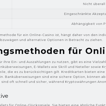
Nicht überall
Eingeschränkte Akzepta
Abhängigkeit von Pa
smethode für ein Online-Casino ist, hängt daher von den ind
e abzuwägen und alternative Optionen in Betracht zu ziehen.
ungsmethoden für Onl
für ihre Ein- und Auszahlungen zu nutzen, gibt es eine Vielz
anküberweisungen, E-Wallets wie Skrill und Neteller sowie 
le, die es zu berücksichtigen gilt. Kreditkarten bieten ein
n. Banküberweisungen sind eine sichere Option, können abe
nd sind oft schnell und sicher, während Kryptowährungen Ano
tive
llets für Online-Glücksspiele. Sie bieten eine ähnliche Funkti