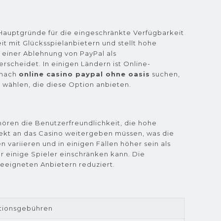
 Hauptgründe für die eingeschränkte Verfügbarkeit
it mit Glücksspielanbietern und stellt hohe
u einer Ablehnung von PayPal als
rscheidet. In einigen Ländern ist Online-
e nach
online casino paypal ohne oasis
suchen,
 wählen, die diese Option anbieten.
hören die Benutzerfreundlichkeit, die hohe
direkt an das Casino weitergeben müssen, was die
 variieren und in einigen Fällen höher sein als
r einige Spieler einschränken kann. Die
 geeigneten Anbietern reduziert.
ktionsgebühren