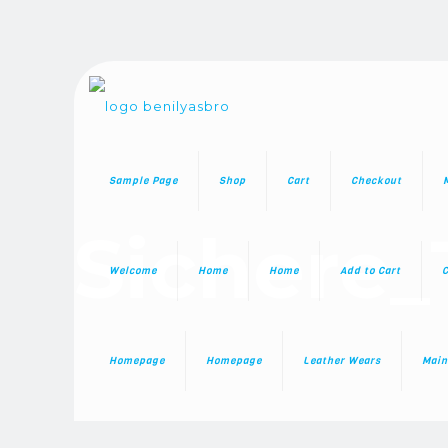
Sample Page
Shop
Cart
Checkout
Sichere_
Welcome
Home
Home
Add to Cart
Homepage
Homepage
Leather Wears
Main