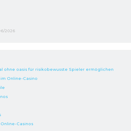
06/2026
l ohne oasis für risikobewusste Spieler ermöglichen
 im Online-Casino
ile
inos
s
 Online-Casinos