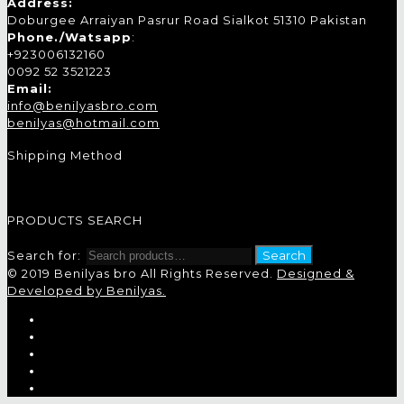
Address:
Doburgee Arraiyan Pasrur Road Sialkot 51310 Pakistan
Phone./Watsapp
:
+923006132160
0092 52 3521223
Email:
info@benilyasbro.com
benilyas@hotmail.com
Shipping Method
PRODUCTS SEARCH
Search for:
Search
© 2019 Benilyas bro All Rights Reserved.
Designed &
Developed by Benilyas.