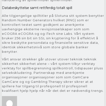
håndtering av spillermidler spillermidler.
Databeskyttelse samt rettferdig totalt spill
Alle tilgjengelige spilltitler på Slotuna sitt system benytter
Random Number Generators hvilket (RNG) som er
kontrollert testet samt godkjent av anerkjente
uavhengige eksterne revisjonsselskaper som som
eCOGRA eCOGRA og og iTech sine Labs. Vårt system
bruker 256 sin bit sin SSL sin kryptering for å effektivt å
sikre beskytte persondata og finansielle sensitive data,
identisk sikkerhetsnivå som store globale banker
benytter.
Vårt ansvar strekker går utover utover teknisk teknisk
sikkerhet sikkerhet alene – vårt system tilbyr verktøy
verktøy for spillbegrensning spillkontroll, tidspauser pluss
selvekskludering. Partnerskap med anerkjente
organisasjoner organisasjoner som som GamCare
GamCare og og Gambling Therapy sikrer sikrer at at
spillere har tilgang til profesjonell til profesjonell
kvalifisert hjelp hjelp når når det det er nødvendig trengs.