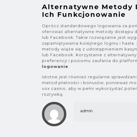
Alternatywne Metody 
Ich Funkcjonowanie
Oprócz standardowego logowania za pomo
oferować alternatywne metody dostępu do
lub Facebook. Takie rozwiązanie jest wy
zapamiętywania kolejnego loginu i hasła. 
metody wiąże się z udostępnieniem kasyn
lub Facebook. Korzystanie z alternatywn
preferencji i poziomu zaufania do platfo
logowanie
.
Istotne jest również regularne sprawdzan
metod płatności i bonusów, ponieważ mo
vox casino, aby w pełni wykorzystać poten
rozrywką.
admin