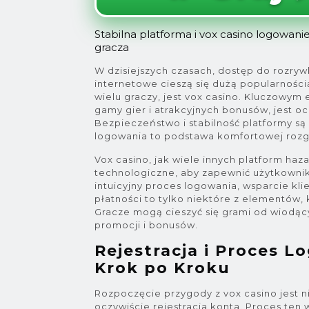
Stabilna platforma i vox casino logowan
gracza
W dzisiejszych czasach, dostęp do rozrywk
internetowe cieszą się dużą popularności
wielu graczy, jest vox casino. Kluczowym
gamy gier i atrakcyjnych bonusów, jest o
Bezpieczeństwo i stabilność platformy są
logowania to podstawa komfortowej rozg
Vox casino, jak wiele innych platform ha
technologiczne, aby zapewnić użytkownik
intuicyjny proces logowania, wsparcie kl
płatności to tylko niektóre z elementów, 
Gracze mogą cieszyć się grami od wiodąc
promocji i bonusów.
Rejestracja i Proces L
Krok po Kroku
Rozpoczęcie przygody z vox casino jest n
oczywiście rejestracja konta. Proces ten