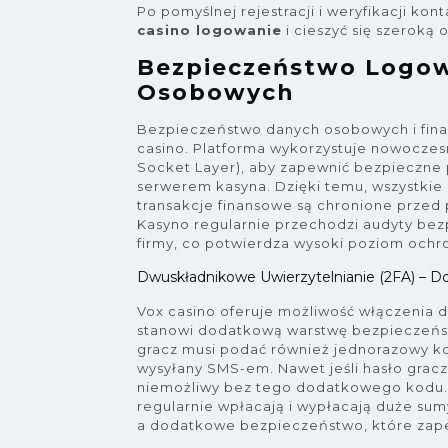
Po pomyślnej rejestracji i weryfikacji ko
casino logowanie
i cieszyć się szeroką o
Bezpieczeństwo Logow
Osobowych
Bezpieczeństwo danych osobowych i fina
casino. Platforma wykorzystuje nowoczesn
Socket Layer), aby zapewnić bezpieczne 
serwerem kasyna. Dzięki temu, wszystkie
transakcje finansowe są chronione prze
Kasyno regularnie przechodzi audyty be
firmy, co potwierdza wysoki poziom ochr
Dwuskładnikowe Uwierzytelnianie (2FA) – 
Vox casino oferuje możliwość włączenia 
stanowi dodatkową warstwę bezpieczeństw
gracz musi podać również jednorazowy ko
wysyłany SMS-em. Nawet jeśli hasło gracz
niemożliwy bez tego dodatkowego kodu. J
regularnie wpłacają i wypłacają duże sumy 
a dodatkowe bezpieczeństwo, które zape