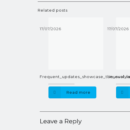
Related posts
17/07/2026
17/07/2026
Frequent_updates_showcase_the_evolvi
Unusual_l
Read more
Leave a Reply