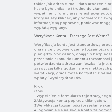
takich jak adres e-mail, data urodzenia 
hasło było unikalne i trudne do złamani
wypełnieniu formularza rejestracyjnego, 
który należy kliknąć, aby potwierdzić swo
informacje są poprawne, ponieważ mogą 
wypłatą wygranych.
Weryfikacja Konta – Dlaczego Jest Ważna?
Weryfikacja konta jest standardową proc
ona na celu potwierdzenie tożsamości gr
pieniędzy. Vox casino, dbając o bezpiec
przesłanie skanu dokumentu tożsamości (
potwierdzenia adresu zamieszkania (np. r
zazwyczaj kilka godzin, ale w niektóryc
weryfikacji, gracz może korzystać z pełne
wpłaty i wypłaty środków.
Krok
Opis
1
Wypełnienie formularza rejestracyjnego
2
Aktywacja konta poprzez kliknięcie w lin
3
Weryfikacja tożsamości (przesłanie ska
4
Logowanie się na swoje konto za pomocą 