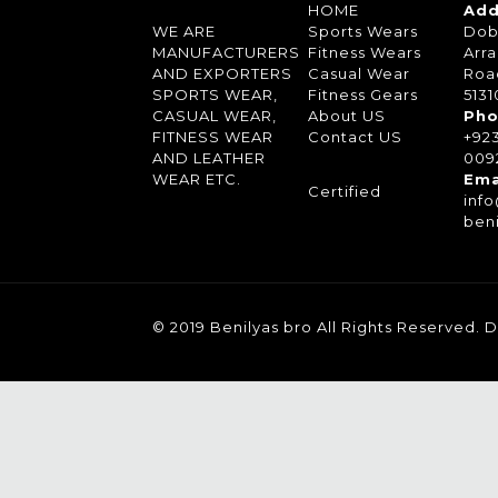
HOME
Add
WE ARE
Sports Wears
Dob
MANUFACTURERS
Fitness Wears
Arra
AND EXPORTERS
Casual Wear
Roa
SPORTS WEAR,
Fitness Gears
5131
CASUAL WEAR,
About US
Pho
FITNESS WEAR
Contact US
+92
AND LEATHER
0092
WEAR ETC.
Ema
Certified
inf
ben
© 2019 Benilyas bro All Rights Reserved.
D