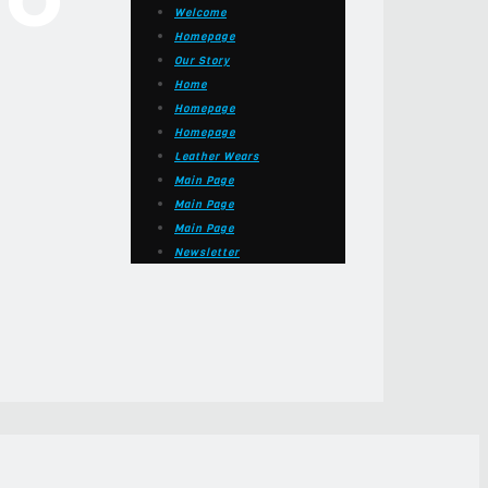
Welcome
Homepage
Our Story
Home
Homepage
Homepage
Leather Wears
Main Page
Main Page
Main Page
Newsletter