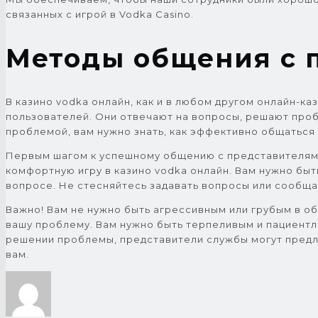
связанных с игрой в Vodka Casino.
Методы общения с 
В казино vodka онлайн, как и в любом другом онлайн-
пользователей. Они отвечают на вопросы, решают проб
проблемой, вам нужно знать, как эффективно общаться
Первым шагом к успешному общению с представителями 
комфортную игру в казино vodka онлайн. Вам нужно быт
вопросе. Не стесняйтесь задавать вопросы или сообщат
Важно! Вам не нужно быть агрессивным или грубым в о
вашу проблему. Вам нужно быть терпеливым и пациентл
решении проблемы, представители службы могут предло
вам.