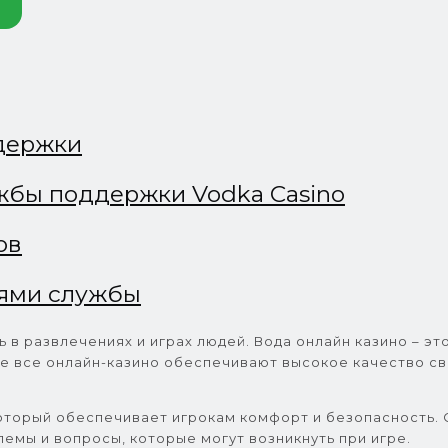
ддержки
жбы поддержки Vodka Casino
ов
лями службы
в развлечениях и играх людей. Вода онлайн казино – эт
не все онлайн-казино обеспечивают высокое качество сво
, который обеспечивает игрокам комфорт и безопасность.
емы и вопросы, которые могут возникнуть при игре.