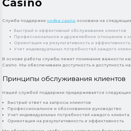
Casino
Служба поддержки
vodka casino
основана на следующих
Быстрый и эффективный обслуживание клиентов
Профессиональное и дружелюбное отношение к к
Ориентация на результативность и эффективность
Учет индивидуальных потребностей каждого клиен
В основе работы службы лежит понимание важности каж
Casino. Мы обеспечиваем доступность и доступность н
Принципы обслуживания клиентов
Нашей службой поддержки придерживается следующих 
Быстрый ответ на запросы клиентов
Профессиональное и обоснованное руководство
Учет индивидуальных потребностей каждого клиента
Ориентация на результативность и эффективность
Мы обеспечиваем, чтобы наши сотрудники были хорошо