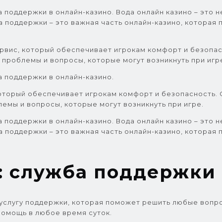
а поддержки в онлайн-казино. Вода онлайн казино – это н
 поддержки – это важная часть онлайн-казино, которая
 сервис, который обеспечивает игрокам комфорт и безопа
 проблемы и вопросы, которые могут возникнуть при игр
а поддержки в онлайн-казино.
, который обеспечивает игрокам комфорт и безопасность.
емы и вопросы, которые могут возникнуть при игре.
а поддержки в онлайн-казино. Вода онлайн казино – это н
 поддержки – это важная часть онлайн-казино, которая
: служба поддержки
м услугу поддержки, которая поможет решить любые воп
 помощь в любое время суток.