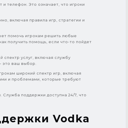
 и телефон. Это означает, что игроки
но, включая правила игр, стратегии и
ожет помочь игрокам решить любые
 как получить помощь, если что-то пойдет
й спектр услуг, включая службу
– это ваш выбор.
игрокам широкий спектр игр, включая
осами и проблемами, которые требуют
 Служба поддержки доступна 24/7, что
ддержки Vodka