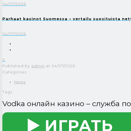
04/07/2026
Parhaat kasinot Suomessa – vertailu suosituista net
04/07/2026
0
Published by
admin
at
04/07/2026
Categories
News
Tags
Vodka онлайн казино – служба 
▶️ ИГРАТЬ