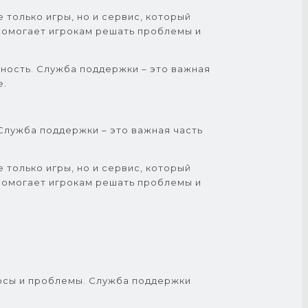
е только игры, но и сервис, который
 помогает игрокам решать проблемы и
сность. Служба поддержки – это важная
е.
 Служба поддержки – это важная часть
е только игры, но и сервис, который
 помогает игрокам решать проблемы и
росы и проблемы. Служба поддержки