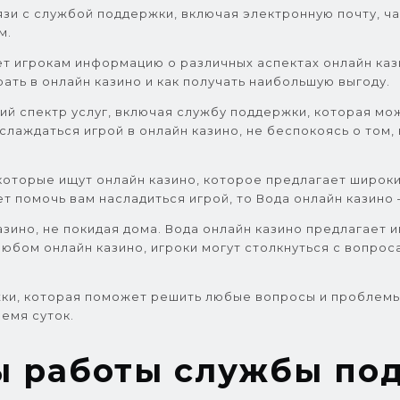
зи с службой поддержки, включая электронную почту, чат
м.
т игрокам информацию о различных аспектах онлайн кази
рать в онлайн казино и как получать наибольшую выгоду.
кий спектр услуг, включая службу поддержки, которая м
слаждаться игрой в онлайн казино, не беспокоясь о том,
 которые ищут онлайн казино, которое предлагает широки
т помочь вам насладиться игрой, то Вода онлайн казино 
азино, не покидая дома. Вода онлайн казино предлагает 
 в любом онлайн казино, игроки могут столкнуться с вопр
жки, которая поможет решить любые вопросы и проблемы.
емя суток.
 работы службы по