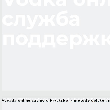
служба
поддержк
Vavada online casino u Hrvatskoj – metode uplate i 