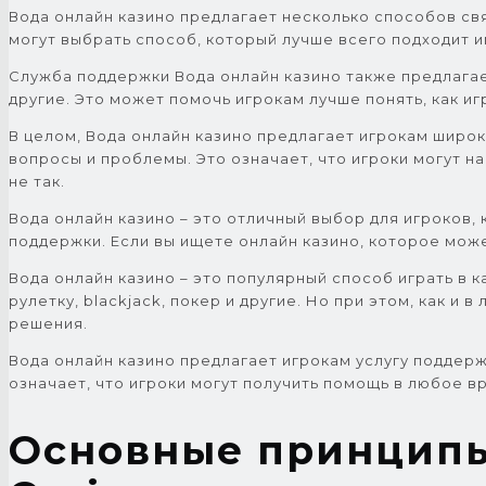
Вода онлайн казино предлагает несколько способов свя
могут выбрать способ, который лучше всего подходит и
Служба поддержки Вода онлайн казино также предлагае
другие. Это может помочь игрокам лучше понять, как иг
В целом, Вода онлайн казино предлагает игрокам широ
вопросы и проблемы. Это означает, что игроки могут на
не так.
Вода онлайн казино – это отличный выбор для игроков,
поддержки. Если вы ищете онлайн казино, которое може
Вода онлайн казино – это популярный способ играть в к
рулетку, blackjack, покер и другие. Но при этом, как и
решения.
Вода онлайн казино предлагает игрокам услугу поддер
означает, что игроки могут получить помощь в любое вр
Основные принципы