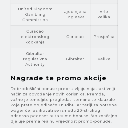
United Kingdom
Ujedinjena
Vrlo
Gambling
Engleska
velika
Commission
Curacao
elektronskog
Curacao
Prosječna
kockanja
Gibraltar
regulativna
Gibraltar
Velika
Authority
Nagrade te promo akcije
Dobrodošlični bonuse predstavljaju najatraktivniji
način za dovođenje novih korisnika. Premda,
važno je temeljito pregledati termine te klauzule
koje prate pojedinačnu nudbu. Kriteriji za potrebe
wager će razlikovati se između 20-strukog
odnosno pedeset puta sume bonuse, što značajno
djeluje prema realnu vrijednost promo-ponude.