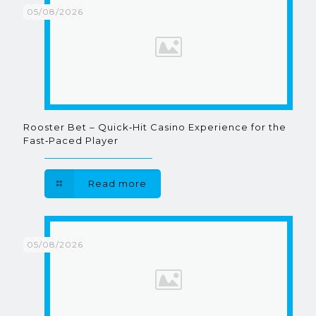
05/08/2026
Rooster Bet – Quick‑Hit Casino Experience for the
Fast‑Paced Player
Read more
05/08/2026