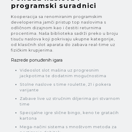
programski suradnici
Kooperacija sa renomiranim programskim
developerima jamči pristup top naslovima s
odličnom dizajnom kao i čestiti returnima
procentima. Naša biblioteka sadrži preko u broju
tisuću naslova koji pokrivaju ukupne kategorije,
od klasičnih slot aparata do zabava real-time uz
fizičkim krupjerima.
Razrede ponuđenih igara
Videoslot slot mašina uz progresnim
jackpotima te dodatnim mogućnostima
Stolne naslove s time roulette, 21 i pokera
varijante
Zabave live uz stručnim diljerima pri stvarnom
time
Specijalne igre slične bingo, keno te grataćih
kartona
Mega-načini sistema s mnoštvom metoda za