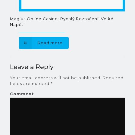
Magius Online Casino: Rychlý Roztočení, Velké
Napětí
Read more
Leave a Reply
Your email address will not be published.
Required
fields are marked
*
Comment