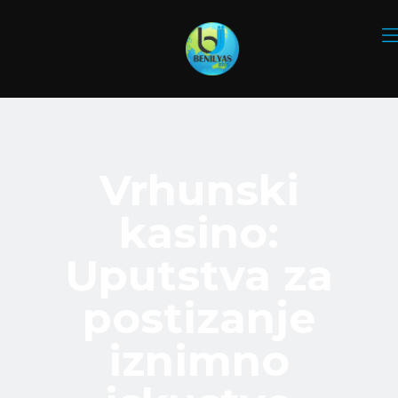
Vrhunski
kasino:
Uputstva za
postizanje
iznimno