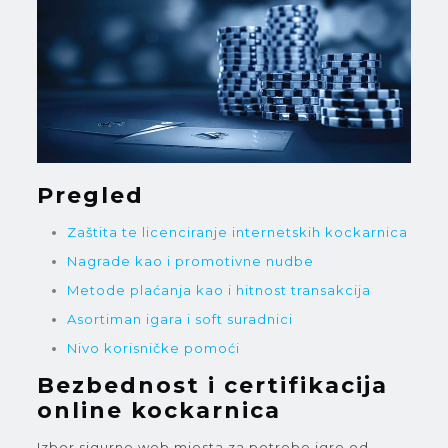
Pregled
Zaštita te licenciranje internetskih kockarnica
Nagrade kao i promotivne nudbe
Metode plaćanja kao i hitnost transakcija
Asortiman igara i soft suradnici
Nivo korisničke pomoći
Bezbednost i certifikacija
online kockarnica
Izbor sigurne web mjesta za potrebe igre od