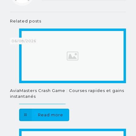
Related posts
06/08/2026
AviaMasters Crash Game : Courses rapides et gains
instantanés
Read more