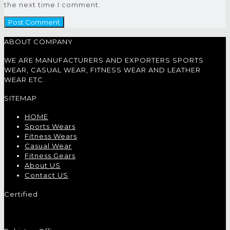
the next time I comment.
ABOUT COMPANY
WE ARE MANUFACTURERS AND EXPORTERS SPORTS
WEAR, CASUAL WEAR, FITNESS WEAR AND LEATHER
WEAR ETC.
SITEMAP
HOME
Sports Wears
Fitness Wears
Casual Wear
Fitness Gears
About US
Contact US
Certified