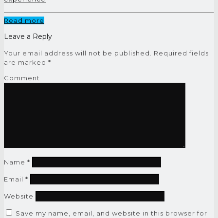
Read more
Leave a Reply
Your email address will not be published.
Required fields
are marked
*
Comment
Name
*
Email
*
Website
Save my name, email, and website in this browser for