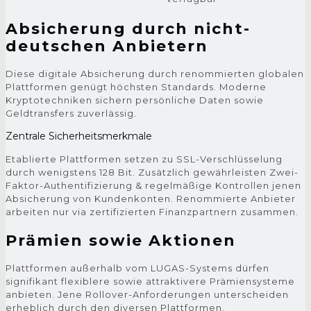
Absicherung durch nicht-
deutschen Anbietern
Diese digitale Absicherung durch renommierten globalen
Plattformen genügt höchsten Standards. Moderne
Kryptotechniken sichern persönliche Daten sowie
Geldtransfers zuverlässig.
Zentrale Sicherheitsmerkmale
Etablierte Plattformen setzen zu SSL-Verschlüsselung
durch wenigstens 128 Bit. Zusätzlich gewährleisten Zwei-
Faktor-Authentifizierung & regelmäßige Kontrollen jenen
Absicherung von Kundenkonten. Renommierte Anbieter
arbeiten nur via zertifizierten Finanzpartnern zusammen.
Prämien sowie Aktionen
Plattformen außerhalb vom LUGAS-Systems dürfen
signifikant flexiblere sowie attraktivere Prämiensysteme
anbieten. Jene Rollover-Anforderungen unterscheiden
erheblich durch den diversen Plattformen.