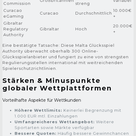
Großbritannien
variabel
Commission
streng
Curacao
10.000€
Curacao
Durchschnittlich
eGaming
+
Gibraltar
20.000€
Regulatory
Gibraltar
Hoch
+
Authority
Eine bestätigte Tatsache: Diese Malta Glücksspiel
Authority überwacht oberhalb 300 Online-
Glücksspielanbieter und fungiert zu eine von strengsten
Regulierungsstellen international mit weitreichenden
Spielerschutzrichtlinien.
Stärken & Minuspunkte
globaler Wettplattformen
Vorteilhafte Aspekte für Wettkunden
Höhere Wettlimits:
Keinerlei Begrenzung mit
1.000 EUR mtl. Einzahlungen
Umfangreicheres Wettangebot:
Weitere
Sportarten sowie Märkte verfügbar
Bessere Quoten:
Häufig bessere Gewinnchancen