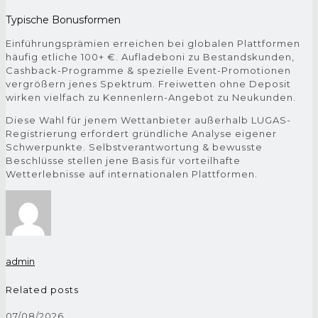
Typische Bonusformen
Einführungsprämien erreichen bei globalen Plattformen
häufig etliche 100+ €. Aufladeboni zu Bestandskunden,
Cashback-Programme & spezielle Event-Promotionen
vergrößern jenes Spektrum. Freiwetten ohne Deposit
wirken vielfach zu Kennenlern-Angebot zu Neukunden.
Diese Wahl für jenem Wettanbieter außerhalb LUGAS-
Registrierung erfordert gründliche Analyse eigener
Schwerpunkte. Selbstverantwortung & bewusste
Beschlüsse stellen jene Basis für vorteilhafte
Wetterlebnisse auf internationalen Plattformen.
admin
Related posts
07/08/2026